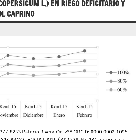
OPERSICUM L.) EN RIEGO DEFICITARIO Y
OL CAPRINO
77-8233 Patricio Rivera-Ortiz** ORCID: 0000-0002-1095-
-1547-9942 CIENCIA UANL / AÑO 28, No.131, mayo-junio