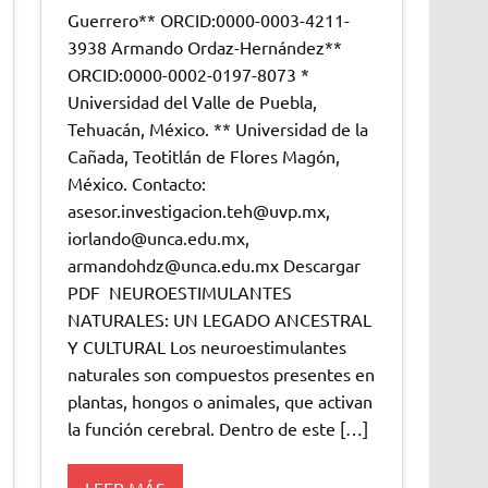
Guerrero** ORCID:0000-0003-4211-
3938 Armando Ordaz-Hernández**
ORCID:0000-0002-0197-8073 *
Universidad del Valle de Puebla,
Tehuacán, México. ** Universidad de la
Cañada, Teotitlán de Flores Magón,
México. Contacto:
asesor.investigacion.teh@uvp.mx,
iorlando@unca.edu.mx,
armandohdz@unca.edu.mx Descargar
PDF NEUROESTIMULANTES
NATURALES: UN LEGADO ANCESTRAL
Y CULTURAL Los neuroestimulantes
naturales son compuestos presentes en
plantas, hongos o animales, que activan
la función cerebral. Dentro de este […]
LEER MÁS