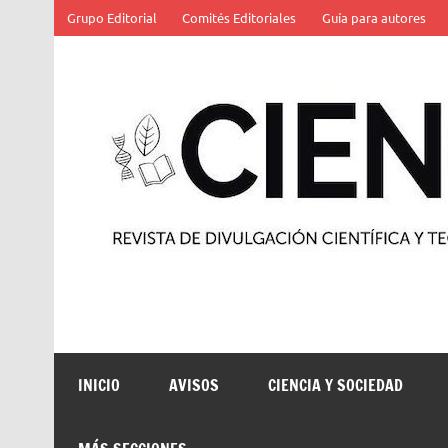
Saltar
Grupo Editorial
Comités Editoriales
Guía para autores
al
contenido
Revista de divulgación científica y tecnológica
INICIO
AVISOS
CIENCIA Y SOCIEDAD