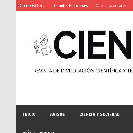
Saltar
Grupo Editorial
Comités Editoriales
Guía para autores
al
contenido
Revista de divulgación científica y tecnológica
INICIO
AVISOS
CIENCIA Y SOCIEDAD