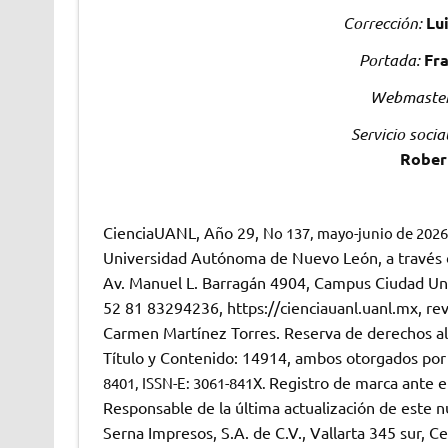
Corrección:
Lu
Portada:
Fra
Webmaster
Servicio socia
Rober
CienciaUANL, Año 29,
No 137, mayo-junio de 2026
Universidad Autónoma de Nuevo León, a través de
Av. Manuel L. Barragán 4904, Campus Ciudad Unive
52 81 83294236, https://cienciauanl.uanl.mx, rev
Carmen Martínez Torres. Reserva de derechos a
Título y Contenido: 14914, ambos otorgados por 
Registro de marca ante el
8401, ISSN-E: 3061-841X.
Responsable de la última actualización de este 
Serna Impresos, S.A. de C.V., Vallarta 345 sur, 