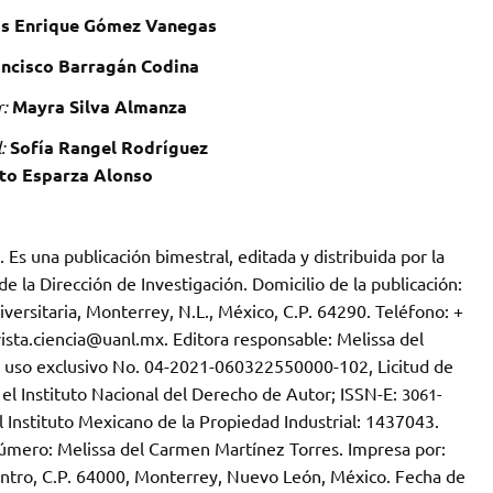
is Enrique Gómez Vanegas
ncisco Barragán Codina
:
Mayra Silva Almanza
l:
Sofía Rangel Rodríguez
to Esparza Alonso
. Es una publicación bimestral, editada y distribuida por la
 la Dirección de Investigación. Domicilio de la publicación:
rsitaria, Monterrey, N.L., México, C.P. 64290. Teléfono: +
ista.ciencia@uanl.mx. Editora responsable: Melissa del
l uso exclusivo No. 04-2021-060322550000-102, Licitud de
el Instituto Nacional del Derecho de Autor; ISSN-E:
3061-
 Instituto Mexicano de la Propiedad Industrial: 1437043.
número: Melissa del Carmen Martínez Torres. Impresa por:
Centro, C.P. 64000, Monterrey, Nuevo León, México. Fecha de