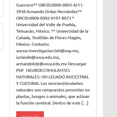
Guerrero** ORCID:0000-0003-4211-
3938 Armando Ordaz-Hernández**
ORCID:0000-0002-0197-8073 *
Universidad del Valle de Puebla,
Tehuacán, México. ** Universidad de la
Cañada, Teotitlán de Flores Magón,
México. Contacto:
asesor.investigacion.teh@uvp.mx,
iorlando@unca.edu.mx,
armandohdz@unca.edu.mx Descargar
PDF NEUROESTIMULANTES
NATURALES: UN LEGADO ANCESTRAL
Y CULTURAL Los neuroestimulantes
naturales son compuestos presentes en
plantas, hongos o animales, que activan
la función cerebral. Dentro de este […]
LEER MÁS