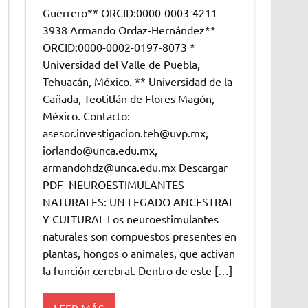
Guerrero** ORCID:0000-0003-4211-
3938 Armando Ordaz-Hernández**
ORCID:0000-0002-0197-8073 *
Universidad del Valle de Puebla,
Tehuacán, México. ** Universidad de la
Cañada, Teotitlán de Flores Magón,
México. Contacto:
asesor.investigacion.teh@uvp.mx,
iorlando@unca.edu.mx,
armandohdz@unca.edu.mx Descargar
PDF NEUROESTIMULANTES
NATURALES: UN LEGADO ANCESTRAL
Y CULTURAL Los neuroestimulantes
naturales son compuestos presentes en
plantas, hongos o animales, que activan
la función cerebral. Dentro de este […]
LEER MÁS