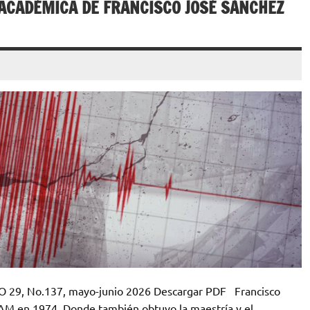
ACADÉMICA DE FRANCISCO JOSÉ SÁNCHEZ
̃O 29, No.137, mayo-junio 2026 Descargar PDF Francisco
NAM en 1974. Donde también obtuvo la maestría y el