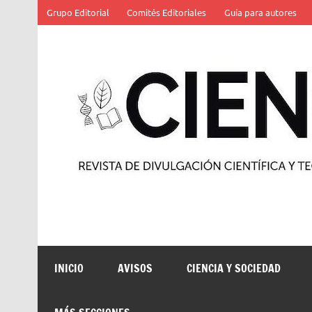
Saltar
Grupo Editorial
Comités Editoriales
Guía para autores
al
contenido
Revista de divulgación científica y tecnológica
INICIO
AVISOS
CIENCIA Y SOCIEDAD