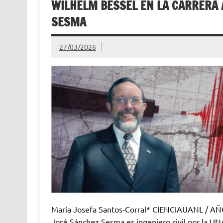
WILHELM BESSEL EN LA CARRERA 
SESMA
27/03/2026
María Josefa Santos-Corral* CIENCIAUANL / AN
José Sánchez Sesma es ingeniero civil por la U