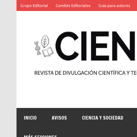
Saltar
Grupo Editorial
Comités Editoriales
Guía para autores
al
contenido
Revista de divulgación científica y tecnológica
INICIO
AVISOS
CIENCIA Y SOCIEDAD