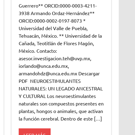
Guerrero** ORCID:0000-0003-4211-
3938 Armando Ordaz-Hernández**
ORCID:0000-0002-0197-8073 *
Universidad del Valle de Puebla,
Tehuacán, México. ** Universidad de la
Cañada, Teotitlán de Flores Magón,
México. Contacto:
asesor.investigacion.teh@uvp.mx,
iorlando@unca.edu.mx,
armandohdz@unca.edu.mx Descargar
PDF NEUROESTIMULANTES
NATURALES: UN LEGADO ANCESTRAL
Y CULTURAL Los neuroestimulantes
naturales son compuestos presentes en
plantas, hongos o animales, que activan
la función cerebral. Dentro de este […]
LEER MÁS