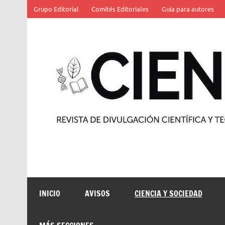
Saltar
Grupo Editorial
Comités Editoriales
Guía para autores
al
contenido
Revista de divulgación científica y tecnológica
INICIO
AVISOS
CIENCIA Y SOCIEDAD