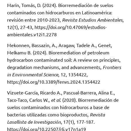
Marín, Tomás, D. (2024). Biorremediación de suelos
contaminados con hidrocarburos en Latinoamérica:
revisión entre 2010-2023,
Revista Estudios Ambientales
,
12(1), 27-43, https://doi.org/10.47069/estudios-
ambientales.v12i1.2278
Mekonnen, Bassazin, A., Aragaw, Tadele A., Genet,
Melkamu B. (2024). Bioremediation of petroleum
hydrocarbon contaminated soil: A review on principles,
degradation mechanisms, and advancements,
Frontiers
in Environmental Science
, 12, 1354422,
https://doi.org/10.3389/fenvs.2024.1354422
Vizuete-García, Ricardo A., Pascual-Barrera, Alina E.,
Taco-Taco, Carlos W.,
et al
. (2020). Biorremediación de
suelos contaminados con hidrocarburos a base de
bacterias utilizadas como bioproductos,
Revista
Lasallista de Investigación
, 17(1), 177-187.
https://doi.org/10.22507/rli.v17n1a19