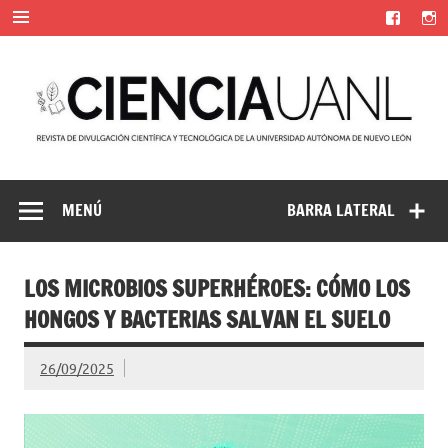
Saltar
al
contenido
Ciencia UANL
Revista de divulgación científica y tecnológica de la
Universidad Autónoma de Nuevo León
MENÚ
BARRA LATERAL
LOS MICROBIOS SUPERHÉROES: CÓMO LOS
HONGOS Y BACTERIAS SALVAN EL SUELO
26/09/2025