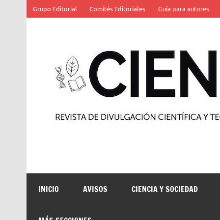
Saltar
Grupo Editorial
Comités Editoriales
Guía para autores
al
contenido
Revista de divulgación científica y tecnológica
INICIO
AVISOS
CIENCIA Y SOCIEDAD