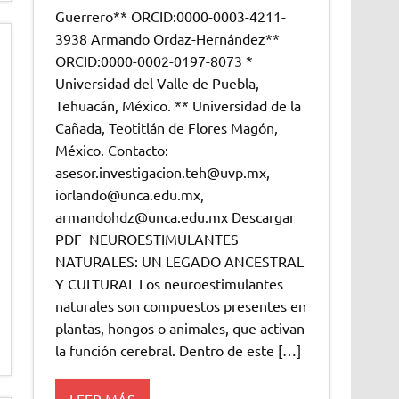
Guerrero** ORCID:0000-0003-4211-
3938 Armando Ordaz-Hernández**
ORCID:0000-0002-0197-8073 *
Universidad del Valle de Puebla,
Tehuacán, México. ** Universidad de la
Cañada, Teotitlán de Flores Magón,
México. Contacto:
asesor.investigacion.teh@uvp.mx,
iorlando@unca.edu.mx,
armandohdz@unca.edu.mx Descargar
PDF NEUROESTIMULANTES
NATURALES: UN LEGADO ANCESTRAL
Y CULTURAL Los neuroestimulantes
naturales son compuestos presentes en
plantas, hongos o animales, que activan
la función cerebral. Dentro de este […]
LEER MÁS