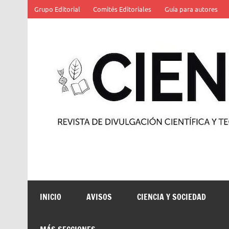
Saltar
Grupo Editorial
Comités Editoriales
Guía para autores
al
contenido
Revista de divulgación científica y tecnológica
INICIO
AVISOS
CIENCIA Y SOCIEDAD