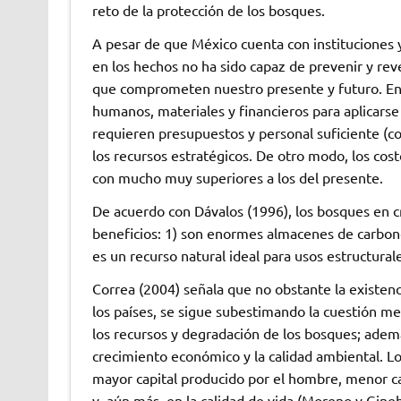
reto de la protección de los bosques.
A pesar de que México cuenta con instituciones 
en los hechos no ha sido capaz de prevenir y reve
que comprometen nuestro presente y futuro. Entre
humanos, materiales y financieros para aplicarse
requieren presupuestos y personal suficiente (c
los recursos estratégicos. De otro modo, los co
con mucho muy superiores a los del presente.
De acuerdo con Dávalos (1996), los bosques en 
beneficios: 1) son enormes almacenes de carbono
es un recurso natural ideal para usos estructural
Correa (2004) señala que no obstante la existenci
los países, se sigue subestimando la cuestión m
los recursos y degradación de los bosques; ademá
crecimiento económico y la calidad ambiental. L
mayor capital producido por el hombre, menor ca
y, aún más, en la calidad de vida (Moreno y Gineb