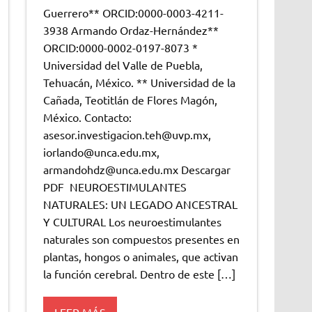
Guerrero** ORCID:0000-0003-4211-
3938 Armando Ordaz-Hernández**
ORCID:0000-0002-0197-8073 *
Universidad del Valle de Puebla,
Tehuacán, México. ** Universidad de la
Cañada, Teotitlán de Flores Magón,
México. Contacto:
asesor.investigacion.teh@uvp.mx,
iorlando@unca.edu.mx,
armandohdz@unca.edu.mx Descargar
PDF NEUROESTIMULANTES
NATURALES: UN LEGADO ANCESTRAL
Y CULTURAL Los neuroestimulantes
naturales son compuestos presentes en
plantas, hongos o animales, que activan
la función cerebral. Dentro de este […]
LEER MÁS