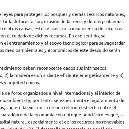
y leyes para proteger los bosques y demás recursos naturales,
rtir la deforestación, erosión de la tierra y demás problemas
 otras causas, esto se asocia a la insuficiencia de recursos
 en el cuidado de dichos recursos. En ese sentido, se
on el entrenamiento y el apoyo tecnológico) para salvaguardar
stos medioambientales y económicos de este descuido serán
crecimiento deben reconocerse dados sus intrínsecos
, 2) la madera es un aislante eficiente energéticamente y 3)
es y arquitectónicos.
a de foros organizados a nivel internacional y al interior de
edioambiental y, por tanto, se experimenta el agotamiento de
s, sugiere la existencia de una relación estrecha entre el
o paradójico de la economía con enfoque neoclásico es que, a
pital natural, especialmente el de los recursos no renovables
ra, 2011: 16-17). El desarrollo sustentable es aquél que