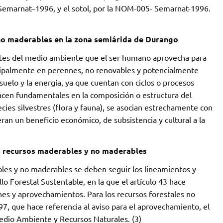
 Semarnat–1996, y el sotol, por la NOM-005- Semarnat-1996.
no maderables en la zona semiárida de Durango
ntes del medio ambiente que el ser humano aprovecha para
rincipalmente en perennes, no renovables y potencialmente
 suelo y la energía, ya que cuentan con ciclos o procesos
acen fundamentales en la composición o estructura del
cies silvestres (flora y fauna), se asocian estrechamente con
an un beneficio económico, de subsistencia y cultural a la
os recursos maderables y no maderables
ables y no maderables se deben seguir los lineamientos y
o Forestal Sustentable, en la que el artículo 43 hace
nes y aprovechamientos. Para los recursos forestales no
97, que hace referencia al aviso para el aprovechamiento, el
 Medio Ambiente y Recursos Naturales. (3)