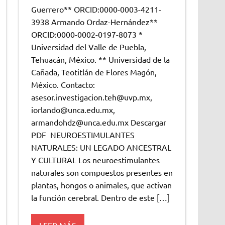
Guerrero** ORCID:0000-0003-4211-
3938 Armando Ordaz-Hernández**
ORCID:0000-0002-0197-8073 *
Universidad del Valle de Puebla,
Tehuacán, México. ** Universidad de la
Cañada, Teotitlán de Flores Magón,
México. Contacto:
asesor.investigacion.teh@uvp.mx,
iorlando@unca.edu.mx,
armandohdz@unca.edu.mx Descargar
PDF NEUROESTIMULANTES
NATURALES: UN LEGADO ANCESTRAL
Y CULTURAL Los neuroestimulantes
naturales son compuestos presentes en
plantas, hongos o animales, que activan
la función cerebral. Dentro de este […]
LEER MÁS