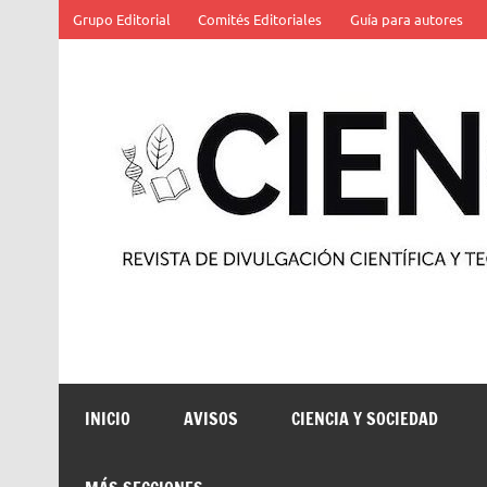
Saltar
Grupo Editorial
Comités Editoriales
Guía para autores
al
contenido
Revista de divulgación científica y tecnológica
INICIO
AVISOS
CIENCIA Y SOCIEDAD