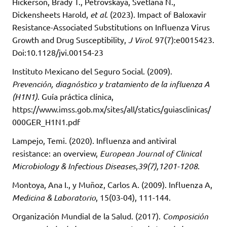
Hickerson, Brady T., Petrovskaya, Svetlana N.,
Dickensheets Harold,
et al
. (2023). Impact of Baloxavir
Resistance-Associated Substitutions on Influenza Virus
Growth and Drug Susceptibility,
J Virol
. 97(7):e0015423.
Doi:10.1128/jvi.00154-23
Instituto Mexicano del Seguro Social. (2009).
Prevención, diagnóstico y tratamiento de la influenza A
(H1N1)
. Guía práctica clínica,
https://www.imss.gob.mx/sites/all/statics/guiasclinicas/
000GER_H1N1.pdf
Lampejo, Temi. (2020). Influenza and antiviral
resistance: an overview,
European Journal of Clinical
Microbiology & Infectious Diseases
,
39(7),1201-1208
.
Montoya, Ana I., y Muñoz, Carlos A. (2009). Influenza A,
Medicina & Laboratorio
, 15(03-04), 111-144.
Organización Mundial de la Salud. (2017).
Composición