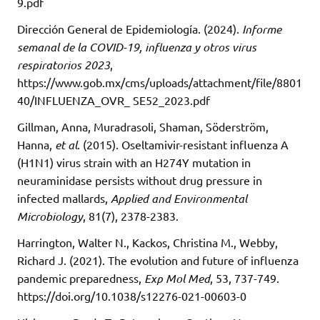
9.pdf
Dirección General de Epidemiología. (2024).
Informe
semanal de la COVID-19, influenza y otros virus
respiratorios 2023
,
https://www.gob.mx/cms/uploads/attachment/file/8801
40/INFLUENZA_OVR_ SE52_2023.pdf
Gillman, Anna, Muradrasoli, Shaman, Söderström,
Hanna,
et al
. (2015). Oseltamivir-resistant influenza A
(H1N1) virus strain with an H274Y mutation in
neuraminidase persists without drug pressure in
infected mallards,
Applied and Environmental
Microbiology
, 81(7), 2378-2383.
Harrington, Walter N., Kackos, Christina M., Webby,
Richard J. (2021). The evolution and future of influenza
pandemic preparedness,
Exp Mol Med
, 53, 737-749.
https://doi.org/10.1038/s12276-021-00603-0