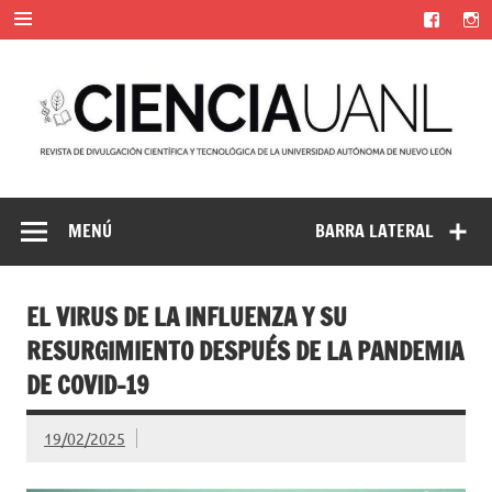
Saltar
al
contenido
Ciencia UANL
Revista de divulgación científica y tecnológica de la
Universidad Autónoma de Nuevo León
MENÚ
BARRA LATERAL
EL VIRUS DE LA INFLUENZA Y SU
RESURGIMIENTO DESPUÉS DE LA PANDEMIA
DE COVID-19
19/02/2025