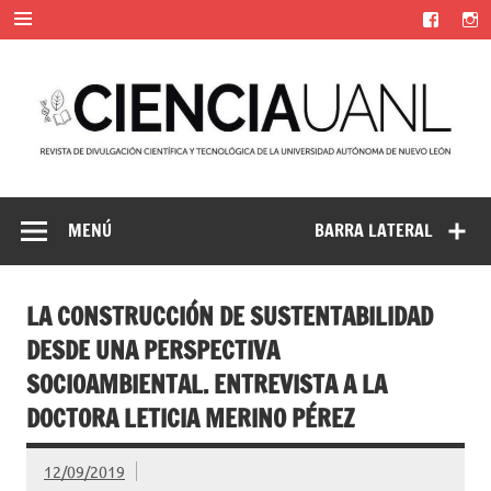
Saltar
al
contenido
Ciencia UANL
Revista de divulgación científica y tecnológica de la
Universidad Autónoma de Nuevo León
MENÚ
BARRA LATERAL
LA CONSTRUCCIÓN DE SUSTENTABILIDAD
DESDE UNA PERSPECTIVA
SOCIOAMBIENTAL. ENTREVISTA A LA
DOCTORA LETICIA MERINO PÉREZ
12/09/2019