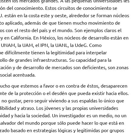
xisten los mercados grandes. A las pequeñas universidades les
ción del conocimiento. Estos circuitos de conocimiento se
U. están en la costa este y oeste, alrededor se forman núcleos
ento aplicado, además de que tienen mucho movimiento de
os con el resto del país y el mundo. Son ejemplos claros el
 en California. En México, los núcleos de desarrollo están en
la UNAM, la UAM, el IPN, la UANL, la UdeG. Como
e difícilmente tienen la legitimidad para interpelar
ollo de grandes infraestructuras. Su capacidad para la
ación y de desarrollo de mercados son deficientes, son zonas
social acentuada.
mucho que estemos a favor o en contra de éstos, desaparecen
e de la protección o el desdén que pueda existir hacia ellos.
 no gustar, pero seguir viviendo a sus espaldas lo único que
ibilidad y atraso. Los jóvenes y las propias universidades
idad y hacia la sociedad. Un investigador es un medio, no un
salvador del mundo porque sólo puede hacer lo que está en
zado basado en estrategias lógicas y legitimidas por grupos