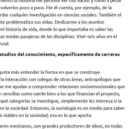
mento la filosofía me permite ver mis vacíos y cómo a pesar
solverlos poco a poco. Me di cuenta, por ejemplo, de la
ar cualquier investigación en ciencias sociales. También el
te problematiza sus vidas. Dedicarme a los asuntos
mi historia de vida, donde lo que importaba es saber las
as modas pasajeras de las disciplinas. Vivir seis años en el
cial.
estudios del conocimiento, específicamente de carreras
gusta más entender la forma en que se construye
 la interacción con colegas de otras áreas, antropólogos que
que me ayudan a comprender relaciones socioemocionales que
n sencillas como caerle bien a los que financian el proyecto,
qué categorías se investigue, simplemente les interesa si la
en la sociedad. Entonces, la sociología es un medio para saber
n viables en la sociedad; eso es lo que aporta.
adores mexicanos, son grandes productores de ideas, en todas