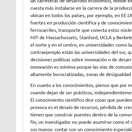
las carreteras de desarrollo económico, donde e
cuesta más instalarse en la carrera de la produc
ubican en todos los países, por ejemplo, en EE.U
fuertes en producción científica y de conocimi
ferrocarriles, transporte que conecta estos núcle
MIT de Massachussets, Stanford, UCLA y Berkeley
el norte y en el centro, en universidades como 
contraejemplo están las universidades del sur, qu
decisiones políticas sobre innovación o de desarr
innovación es mínima porque las vías de comunic
altamente burocratizadas, zonas de desigualdad 
En cuanto a los conocimientos, pienso que por 
cuando dejan de ser prácticos, independientement
El conocimiento científico dice cosas que pueden
provoca es el desvío de recursos, pérdida de cred
tienen que construir puentes dentro de la comun
fin; un investigador no puede asumirse como el 
sus manos: contar con un conocimiento especiali