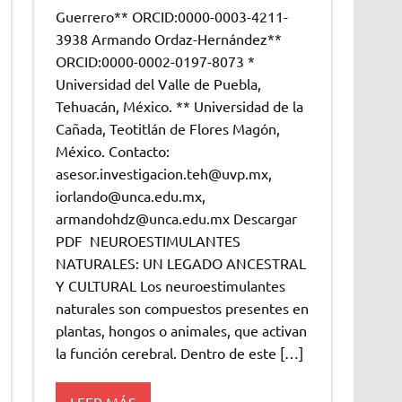
Guerrero** ORCID:0000-0003-4211-
3938 Armando Ordaz-Hernández**
ORCID:0000-0002-0197-8073 *
Universidad del Valle de Puebla,
Tehuacán, México. ** Universidad de la
Cañada, Teotitlán de Flores Magón,
México. Contacto:
asesor.investigacion.teh@uvp.mx,
iorlando@unca.edu.mx,
armandohdz@unca.edu.mx Descargar
PDF NEUROESTIMULANTES
NATURALES: UN LEGADO ANCESTRAL
Y CULTURAL Los neuroestimulantes
naturales son compuestos presentes en
plantas, hongos o animales, que activan
la función cerebral. Dentro de este […]
LEER MÁS