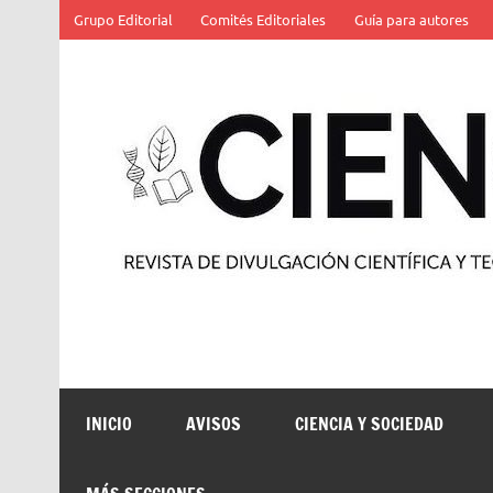
Saltar
Grupo Editorial
Comités Editoriales
Guía para autores
al
contenido
Revista de divulgación científica y tecnológica
INICIO
AVISOS
CIENCIA Y SOCIEDAD