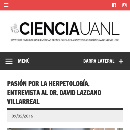
Saltar
al
contenido
Ciencia UANL
Revista de divulgación científica y tecnológica de la
Universidad Autónoma de Nuevo León
MENÚ
BARRA LATERAL
PASIÓN POR LA HERPETOLOGÍA.
ENTREVISTA AL DR. DAVID LAZCANO
VILLARREAL
09/05/2016