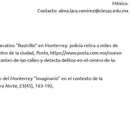
México.
Contacto: alma.lara.ramirez@ciesas.edu.mx
rativo “Rastrillo” en Monterrey: policía retira a miles de
ntro de la ciudad,
Posta
, https://www.posta.com.mx/nuevo-
ntes-de-las-calles-y-detecta-delitos-en-el-centro-de-la-
ón del Monterrey “imaginario” en el contexto de la
ra Norte
, 23(45), 163-192,