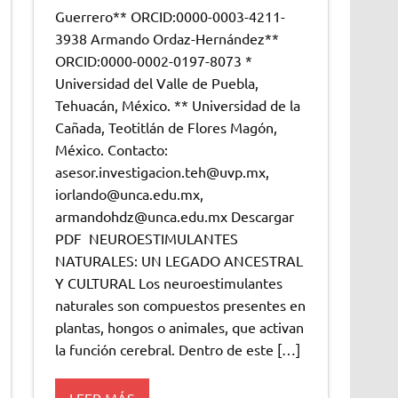
Guerrero** ORCID:0000-0003-4211-
3938 Armando Ordaz-Hernández**
ORCID:0000-0002-0197-8073 *
Universidad del Valle de Puebla,
Tehuacán, México. ** Universidad de la
Cañada, Teotitlán de Flores Magón,
México. Contacto:
asesor.investigacion.teh@uvp.mx,
iorlando@unca.edu.mx,
armandohdz@unca.edu.mx Descargar
PDF NEUROESTIMULANTES
NATURALES: UN LEGADO ANCESTRAL
Y CULTURAL Los neuroestimulantes
naturales son compuestos presentes en
plantas, hongos o animales, que activan
la función cerebral. Dentro de este […]
LEER MÁS