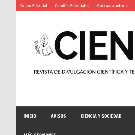
Saltar
Grupo Editorial
Comités Editoriales
Guía para autores
al
contenido
Revista de divulgación científica y tecnológica
INICIO
AVISOS
CIENCIA Y SOCIEDAD