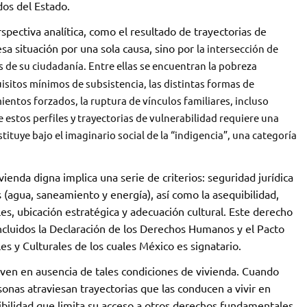
ados del Estado.
ectiva analítica, como el resultado de trayectorias de
sa situación por una sola causa, sino por
la intersección de
 de su ciudadanía. Entre ellas se encuentran la pobreza
isitos mínimos de subsistencia, las distintas formas de
amientos forzados, la ruptura de vínculos familiares, incluso
 estos perfiles y trayectorias de vulnerabilidad requiere una
ituye bajo el imaginario social de la “indigencia”, una categoría
enda digna implica una serie de criterios: seguridad jurídica
s (agua, saneamiento y energía), así como la asequibilidad,
es, ubicación estratégica y adecuación cultural. Este derecho
ncluidos la Declaración de los Derechos Humanos y el Pacto
s y Culturales de los cuales México es signatario.
iven en ausencia de tales condiciones de vivienda. Cuando
sonas atraviesan trayectorias que las conducen a vivir en
sibilidad que limita su acceso a otros derechos fundamentales