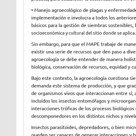
• Manejo agroecológico de plagas y enfermedade
implementación e involucra a todos los anteriore
básicos para la gestión de siembras sostenibles, 
socioeconómica y cultural del sitio donde se aplica.
Sin embargo, para que el MAPE trabaje de maner
existir una serie de recursos que den paso a diver
agroecología se debe entender de manera holísti
biológica, conservación de recursos, equidad y c
Bajo este contexto, la agroecología cuestiona si
demanda este sistema de producción, y que grad
de organismos vivos que interaccionan entre sí,
incluidos los insectos entomófagos y microorga
interacciones tróficas de los procesos biológic
descomponedores en los distintos nichos y nivele
Insectos parasitoides, depredadores, o bien mic
pueden ser capaces de generar interacciones y bri