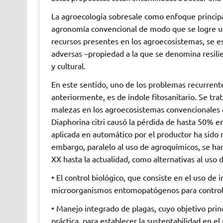
La agroecología sobresale como enfoque principal 
agronomía convencional de modo que se logre un 
recursos presentes en los agroecosistemas, se es
adversas –propiedad a la que se denomina resilie
y cultural.
En este sentido, uno de los problemas recurrente
anteriormente, es de índole fitosanitario. Se tr
malezas en los agroecosistemas convencionales en
Diaphorina citri causó la pérdida de hasta 50% en
aplicada en automático por el productor ha sido re
embargo, paralelo al uso de agroquímicos, se h
XX hasta la actualidad, como alternativas al uso d
• El control biológico, que consiste en el uso de
microorganismos entomopatógenos para controlar 
• Manejo integrado de plagas, cuyo objetivo princ
práctica, para establecer la sustentabilidad en el