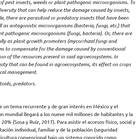
e of pest insects, weeds or plant pathogenic microorganisms. To
diversity that can help reduce the damage caused by insects,
, there are parasitoid or predatory insects that have been
l as antagonistic microorganisms (bacteria, fungi, etc.) that
nt pathogenic microorganisms (fungi, bacteria). Or, there are
ully as plant growth promoters (mycorrhizal fungi and
ims to compensate for the damage caused by conventional
ion of the resources present in said agroecosystems. In
rsity that can be found in agroecosystems, its effect on crops
gical management.
toids, predators.
 un tema recurrente y de gran interés en México y el
n mundial llegará a los nueve mil millones de habitantes y la
0% (Sosa y Ruíz, 2017). Para asistir el accesos físico, social y
ción individual, familiar y de la población (seguridad
gricultura convencional bajo un sistema conocido como