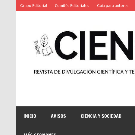
Saltar
Grupo Editorial
Comités Editoriales
Guía para autores
al
contenido
Revista de divulgación científica y tecnológica
INICIO
AVISOS
CIENCIA Y SOCIEDAD