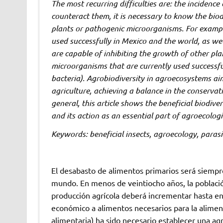
The most recurring difficulties are: the incidenc
counteract them, it is necessary to know the bio
plants or pathogenic microorganisms. For example
used successfully in Mexico and the world, as wel
are capable of inhibiting the growth of other pla
microorganisms that are currently used successf
bacteria). Agrobiodiversity in agroecosystems a
agriculture, achieving a balance in the conservat
general, this article shows the beneficial biodive
and its action as an essential part of agroecolo
Keywords: beneficial insects, agroecology, parasi
El desabasto de alimentos primarios será siempre
mundo. En menos de veintiocho años, la població
producción agrícola deberá incrementar hasta en 2
económico a alimentos necesarios para la alimenta
alimentaria) ha sido necesario establecer una a