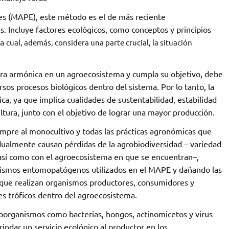
s (MAPE), este método es el de más reciente
s. Incluye factores ecológicos, como conceptos y principios
la
cual, además, considera una parte crucial, la situación
a armónica en un agroecosistema y cumpla su objetivo, debe
sos procesos biológicos dentro del sistema. Por lo tanto, la
ca, ya que implica cualidades de sustentabilidad, estabilidad
ultura, junto con el objetivo de lograr una mayor producción.
empre al monocultivo y todas las prácticas agronómicas que
ualmente causan pérdidas de la agrobiodiversidad – variedad
 así como con el agroecosistema en que se encuentran–,
nismos entomopatógenos utilizados en el MAPE y dañando las
os que realizan organismos productores, consumidores y
s tróficos dentro del agroecosistema.
roorganismos como bacterias, hongos, actinomicetos y virus
ndar un servicio ecológico al productor en los