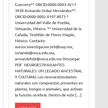
Guerrero** ORCID:0000-0003-4211-
3938 Armando Ordaz-Hernández**
ORCID:0000-0002-0197-8073 *
Universidad del Valle de Puebla,
Tehuacán, México. ** Universidad de la
Cañada, Teotitlán de Flores Magón,
México. Contacto:
asesor.investigacion.teh@uvp.mx,
iorlando@unca.edu.mx,
armandohdz@unca.edu.mx Descargar
PDF NEUROESTIMULANTES
NATURALES: UN LEGADO ANCESTRAL
Y CULTURAL Los neuroestimulantes
naturales son compuestos presentes en
plantas, hongos o animales, que activan
la función cerebral. Dentro de este […]
LEER MÁS