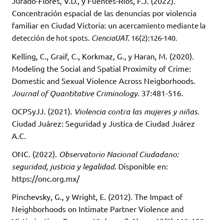
Jurado-Flores, V.D., y Fuentes-Ríos, F.J. (2022).
Concentración espacial de las denuncias por violencia
familiar en Ciudad Victoria: un acerca
miento mediante la
detección de hot spots.
CienciaUAT.
16(2):126-140.
Kelling, C., Graif, C., Korkmaz, G., y Haran, M. (2020).
Modeling the Social and Spatial Proximity of Crime:
Domestic and Sexual Violence Across Neigborhoods.
Journal of Quantitative Criminology.
37:481-516.
OCPSyJJ. (2021).
Violencia contra las mujeres y niñas
.
Ciudad Juárez: Seguridad y Justica de Ciudad Juárez
A.C.
ONC. (2022).
Observatorio Nacional Ciudadano:
seguridad, justicia y legalidad
. Disponible en:
https://onc.org.mx/
Pinchevsky, G., y Wright, E. (2012). The Impact of
Neighborhoods on Intimate Partner Violence and