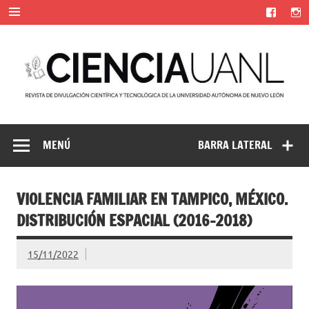
Saltar
al
contenido
Ciencia UANL
Revista de divulgación científica y tecnológica de la
Universidad Autónoma de Nuevo León
MENÚ
BARRA LATERAL
VIOLENCIA FAMILIAR EN TAMPICO, MÉXICO.
DISTRIBUCIÓN ESPACIAL (2016-2018)
15/11/2022