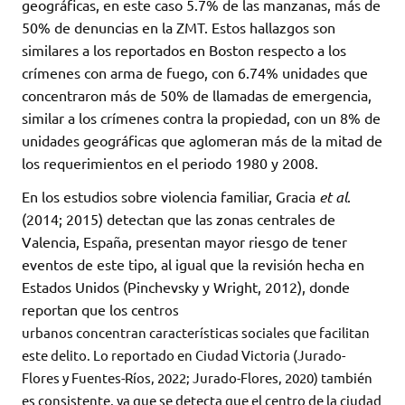
geográficas, en este caso 5.7% de las manzanas, más de
50% de denuncias en la ZMT. Estos hallazgos son
similares a los reportados en Boston respecto a los
crímenes con arma de fuego, con 6.74% unidades que
concentraron más de 50% de llamadas de emergencia,
similar a los crímenes contra la propiedad, con un 8% de
unidades geográficas que aglomeran más de la mitad de
los requerimientos en el periodo 1980 y 2008.
En los estudios sobre violencia familiar, Gracia
et al
.
(2014; 2015) detectan que las zonas centrales de
Valencia, España, presentan mayor riesgo de tener
eventos de este tipo, al igual que la revisión hecha en
Estados Unidos (Pinchevsky y Wright, 2012), donde
reportan que los cen
tros
urbanos
concentran
caracterís
ticas socia
les que facili
tan
este delito.
Lo reportado en
Ciudad Victoria (Jurado-
Flores
y Fuentes-Ríos,
2022; Jurado-Flores,
2020) también
es consistente, ya que se detec
ta que el centro de la ciudad