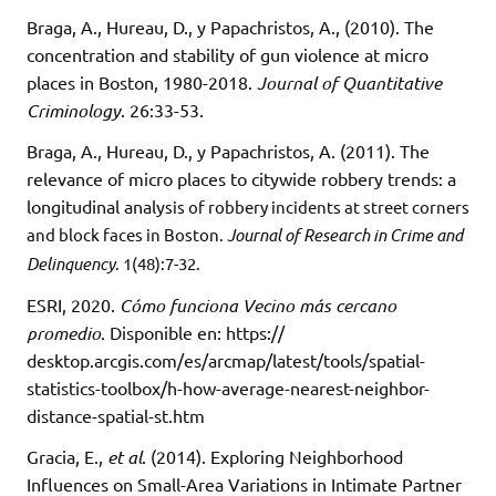
Braga, A., Hureau, D., y Papachristos, A., (2010). The
concentration and stability of gun violence at micro
places in Boston, 1980-2018.
Journal of Quantitative
Criminology
. 26:33-53.
Braga, A., Hureau, D., y Papachristos, A. (2011). The
relevance of micro places to citywide robbery trends: a
longitudinal analy
sis of robbery incidents at street corners
and block faces in Boston.
Journal of Research in Crime and
Delinquency
. 1(48):7-32.
ESRI, 2020.
Cómo funciona Vecino más cercano
promedio
. Disponible en: https://
desktop.arcgis.com/es/arcmap/latest/tools/spatial-
statistics-toolbox/h-how-average-nearest-neighbor-
distance-spatial-st.htm
Gracia, E.,
et al
. (2014). Exploring Neighborhood
Influences on Small-Area Variations in Intimate Partner