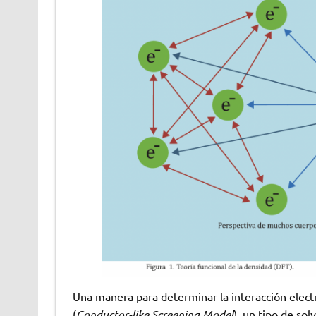
Una manera para determinar la interacción elect
(
Conductor-like Screening Model
), un tipo de sol