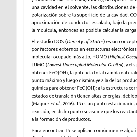
una cavidad en el solvente, las distribuciones de
polarización sobre la superficie de la cavidad. C
aproximación de conductor escalado, bajo la premi
la molécula, entonces es posible calcular la carg
El estudio DOS (
Density of States
) es un concept
por factores externos en
estructuras electrónicas
molecular ocupado más alto, HOMO (
Highest Occup
LUMO (
Lowest Unoccupied Molecular Orbital
), y el
obtener FeO(OH), la potencia total cambia natura
punto máximo y luego disminuye a la de los productos
química para obtener FeO(OH); a la estructura corr
estados de transición tienen altas energías, deb
(Maquez
et al
., 2016). TS es un punto estacionario
reacción, en dicho punto se asume que los reactan
a la formación de productos.
Para encontrar TS se aplican comúnmente algori