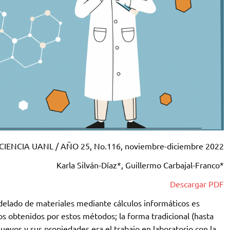
CIENCIA UANL / AÑO 25, No.116, noviembre-diciembre 2022
Karla Silván-Díaz*, Guillermo Carbajal-Franco*
Descargar PDF
elado de materiales mediante cálculos informáticos es
os obtenidos por estos métodos; la forma tradicional (hasta
nuevos y sus propiedades era el trabajo en laboratorio con la