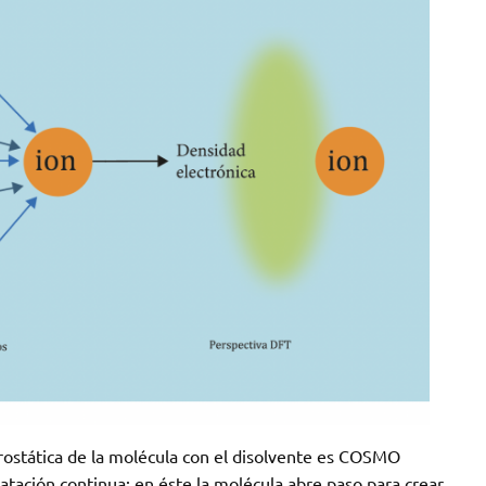
rostática de la molécula con el disolvente es COSMO
vatación continua; en éste la molécula abre paso para crear