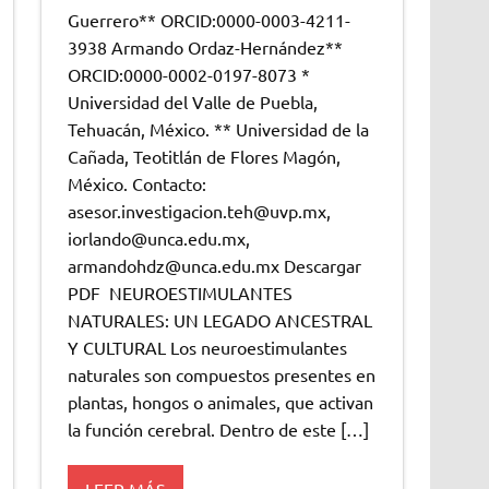
Guerrero** ORCID:0000-0003-4211-
3938 Armando Ordaz-Hernández**
ORCID:0000-0002-0197-8073 *
Universidad del Valle de Puebla,
Tehuacán, México. ** Universidad de la
Cañada, Teotitlán de Flores Magón,
México. Contacto:
asesor.investigacion.teh@uvp.mx,
iorlando@unca.edu.mx,
armandohdz@unca.edu.mx Descargar
PDF NEUROESTIMULANTES
NATURALES: UN LEGADO ANCESTRAL
Y CULTURAL Los neuroestimulantes
naturales son compuestos presentes en
plantas, hongos o animales, que activan
la función cerebral. Dentro de este […]
LEER MÁS