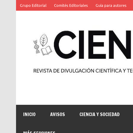
Saltar
Grupo Editorial
Comités Editoriales
Guía para autores
al
contenido
Revista de divulgación científica y tecnológica
INICIO
AVISOS
CIENCIA Y SOCIEDAD