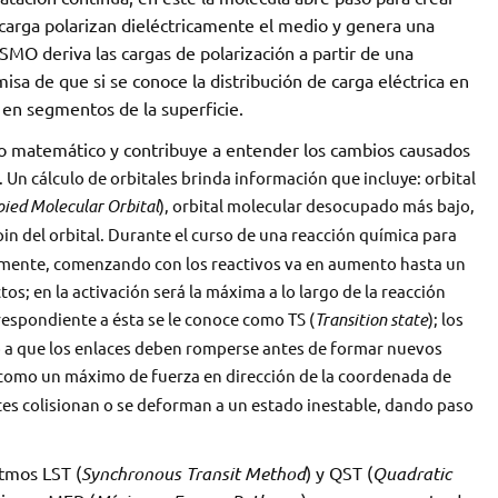
 carga polarizan dieléctricamente el medio y genera una
OSMO deriva las cargas de polarización a partir de una
sa de que si se conoce la distribución de carga eléctrica en
a en segmentos de la superficie.
o matemático y contribuye a entender los cambios causados
. Un cálculo de orbitales brinda información que incluye: orbital
ied Molecular Orbital
), orbital molecular desocupado más bajo,
 spin del orbital. Durante el curso de una reacción química para
lmente, comenzando con los reactivos va en aumento hasta un
; en la activación será la máxima a lo largo de la reacción
espondiente a ésta se le conoce como TS (
Transition state
); los
ido a que los enlaces deben romperse antes de formar nuevos
, como un máximo de
fuerza en dirección de la coordenada de
tes colisionan o se deforman a un estado inestable, dando paso
tmos LST (
Synchronous Transit Method
) y QST (
Quadratic