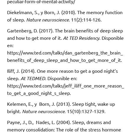
peculiar-form-of-mental-activity/
Diekelmann, S., y Born, J. (2010). The memory function
of sleep.
Nature neuroscience
. 11(2):114-126.
Gartenberg, D. (2017). The brain benefits of deep sleep
and how to get more of it.
At TED Residency
. Disponible
en:
https://www.ted.com/talks/dan_gartenberg_the_brain_
benefits_of_deep_sleep_and_how_to_get_more_of_it.
Iliff, J. (2014). One more reason to get a good night’s
sleep.
At TEDMED
. Disponible en:
https://www.ted.com/talks/jeff_iliff_one_more_reason_
to_get_a_good_night_s_sleep.
Kelemen, E., y
Born, J. (2013). Sleep tight, wake up
bright.
Nature neuroscience
. 15(10):1327-1329.
Payne, J., D.,
Nades, L. (2004). Sleep, dreams and
memory consolidation: The role of the stress hormone