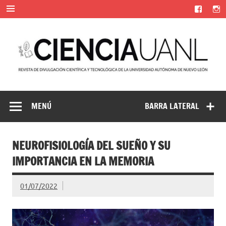
Saltar
al
contenido
Ciencia UANL
Revista de divulgación científica y tecnológica de la
Universidad Autónoma de Nuevo León
MENÚ
BARRA LATERAL
NEUROFISIOLOGÍA DEL SUEÑO Y SU
IMPORTANCIA EN LA MEMORIA
01/07/2022