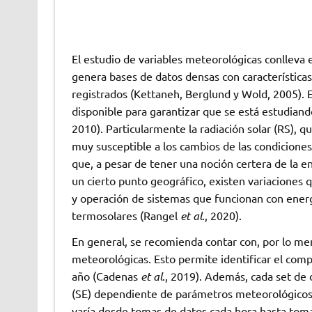
El estudio de variables meteorológicas conlleva
genera bases de datos densas con características e
registrados (Kettaneh, Berglund y Wold, 2005). E
disponible para garantizar que se está estudia
2010). Particularmente la radiación solar (RS), q
muy susceptible a los cambios de las condiciones
que, a pesar de tener una noción certera de la en
un cierto punto geográfico, existen variaciones q
y operación de sistemas que funcionan con energi
termosolares (Rangel
et al
., 2020).
En general, se recomienda contar con, por lo me
meteorológicas. Esto permite identificar el com
año (Cadenas
et al
., 2019). Además, cada set de
(SE) dependiente de parámetros meteorológicos
varía desde tomas de datos cada hora hasta tom