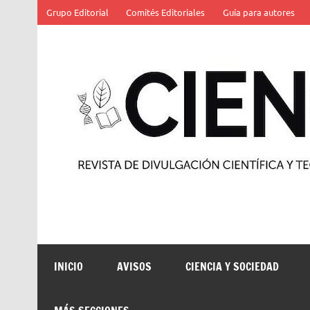
Saltar
Grupo Editorial
Comités Editoriales
Guía para autores
al
contenido
Revista de divulgación científica y tecnológica
INICIO
AVISOS
CIENCIA Y SOCIEDAD