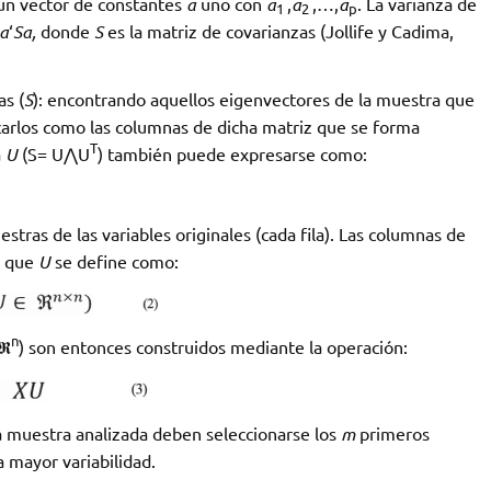
un vector de constantes
a
uno con
a
,
a
,…,
a
. La varianza de
1
2
p
a
‘
Sa,
donde
S
es la matriz de covarianzas (Jollife y Cadima,
as (
S
): encontrando aquellos eigenvectores de la muestra que
carlos como las columnas de dicha matriz que se forma
T
a
U
(S= U⋀U
) también puede expresarse como:
stras de las variables originales (cada fila). Las columnas de
a que
U
se define como:
n
𝕽
) son entonces construidos mediante la operación:
la muestra analizada deben seleccionarse los
m
primeros
 mayor variabilidad.