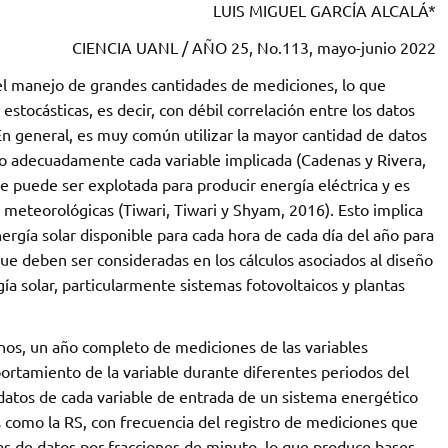
LUIS MIGUEL GARCÍA ALCALÁ*
CIENCIA UANL / AÑO 25, No.113, mayo-junio 2022
 el manejo de grandes cantidades de mediciones, lo que
stocásticas, es decir, con débil correlación entre los datos
n general, es muy común utilizar la mayor cantidad de datos
ndo adecuadamente cada variable implicada (Cadenas y Rivera,
ue puede ser explotada para producir energía eléctrica y es
 meteorológicas (Tiwari, Tiwari y Shyam, 2016). Esto implica
ergía solar disponible para cada hora de cada día del año para
ue deben ser consideradas en los cálculos asociados al diseño
́a solar, particularmente sistemas fotovoltaicos y plantas
nos, un año completo de mediciones de las variables
portamiento de la variable durante diferentes periodos del
 datos de cada variable de entrada de un sistema energético
 como la RS, con frecuencia del registro de mediciones que
as de datos por fracciones de minuto, lo que produce bases