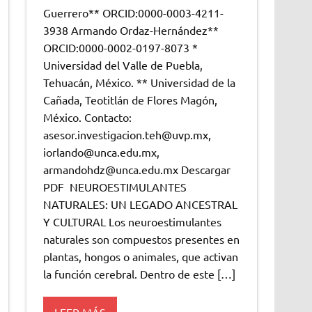
Guerrero** ORCID:0000-0003-4211-
3938 Armando Ordaz-Hernández**
ORCID:0000-0002-0197-8073 *
Universidad del Valle de Puebla,
Tehuacán, México. ** Universidad de la
Cañada, Teotitlán de Flores Magón,
México. Contacto:
asesor.investigacion.teh@uvp.mx,
iorlando@unca.edu.mx,
armandohdz@unca.edu.mx Descargar
PDF NEUROESTIMULANTES
NATURALES: UN LEGADO ANCESTRAL
Y CULTURAL Los neuroestimulantes
naturales son compuestos presentes en
plantas, hongos o animales, que activan
la función cerebral. Dentro de este […]
LEER MÁS