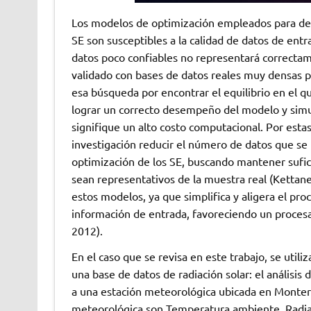
Los modelos de optimización empleados para defi
SE son susceptibles a la calidad de datos de ent
datos poco confiables no representará correctam
validado con bases de datos reales muy densas p
esa búsqueda por encontrar el equilibrio en el 
lograr un correcto desempeño del modelo y sim
signifique un alto costo computacional. Por estas
investigación reducir el número de datos que s
optimización de los SE, buscando mantener sufic
sean representativos de la muestra real (Kettane
estos modelos, ya que simplifica y aligera el pro
información de entrada, favoreciendo un proces
2012).
En el caso que se revisa en este trabajo, se util
una base de datos de radiación solar: el análisi
a una estación meteorológica ubicada en Monterr
meteorológica son Temperatura ambiente, Radiaci