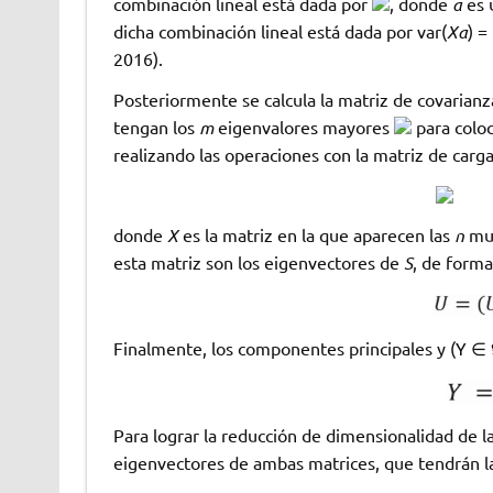
combinación lineal está dada por
, donde
a
es 
dicha combinación lineal está dada por var(
Xa
) =
2016).
Posteriormente se calcula la matriz de covarianz
tengan los
m
eigenvalores mayores
para colo
realizando las operaciones con la matriz de carg
donde
X
es la matriz en la que aparecen las
n
mue
esta matriz son los eigenvectores de
S
, de form
Finalmente, los componentes principales y (Y ∈ 
Para lograr la reducción de dimensionalidad de 
eigenvectores de ambas matrices, que tendrán la