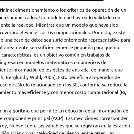
nir el dimensionamiento o los criterios de operación de un
rada suministrados. Un modelo que haya sido validado con
ente la realidad. Mientras que un modelo que haya sido
rovocará elevados costos computacionales. Por esto, existe
que una base de datos sea suficientemente representativa para
ultáneamente sea suficientemente pequeña para que no
 características, es un objetivo común en trabajos de
e ingresan en modelos matemáticos o numéricos de
iente información de los datos de entrada, de manera que
h, Berglund y Wold, 2005). Esto beneficia al operador de
ceso de cálculo relacionado con los SE, conforme se reduce la
amiento más eficiente y con menor costo computacional (Rı,
iza un algoritmo que permite la reducción de la información de
s de componente principal (ACP). Las mediciones corresponden
ey, Nuevo León. Las variables que se registran en la estación
ón solar global, Velocidad de viento, entre otras. Las