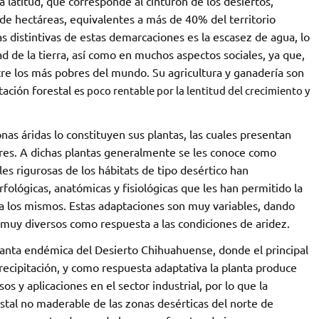
la latitud, que corresponde al cinturón de los desiertos,
de hectáreas, equivalentes a más de 40% del territorio
cas distintivas de estas demarcaciones es la escasez de agua, lo
d de la tierra, así como en muchos aspectos sociales, ya que,
re los más pobres del mundo. Su agricultura y ganadería son
tación forestal
es poco rentable por la lentitud del crecimiento y
as áridas lo constituyen sus plantas, las cuales presentan
ares. A dichas plantas generalmente se les conoce como
es rigurosas de los hábitats de tipo desértico han
fológicas, anatómicas y fisiológicas que les han permitido la
́n a los mismos. Estas adaptaciones son muy variables, dando
uy diversos como respuesta a las condiciones de aridez.
planta endémica del Desierto Chihuahuense, donde el principal
precipitación, y como respuesta adaptativa la planta produce
os y aplicaciones en el sector industrial, por lo que la
stal no maderable de las zonas desérticas del norte de