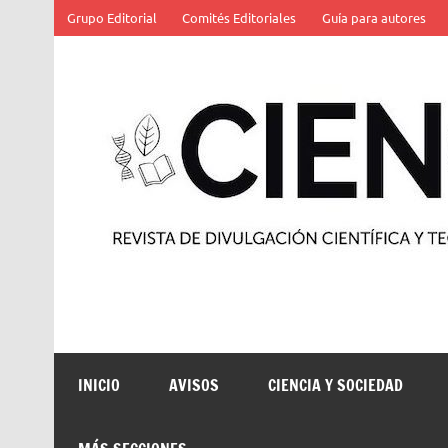
Saltar
Grupo Editorial
Comités Editoriales
Guía para autores
al
contenido
Revista de divulgación científica y tecnológica
INICIO
AVISOS
CIENCIA Y SOCIEDAD