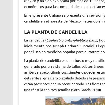
México y ha sido explotada por más de 100 año
económicos para las comunidades que habitan e
En el presente trabajo se presenta una revisión y
candelilla en el noreste de México, haciendo énf
LA PLANTA DE CANDELILLA
La candelilla (
Euphorbia antisiphylitica
Zucc.; fig
inicialmente por Joseph Gerhard Zuccarini. El epi
por el uso en medicina popular para el tratamiento
La planta de candelilla es un arbusto muy ramifi
generado por un sistema de tallos subterráneos
arriba del suelo, cilíndricos, simples o pueden est
del verde al gris claro o azulado debido a la presenc
están presentes por un breve periodo. Las flores so
una cápsula con tres semillas (Soto-García, 2010).