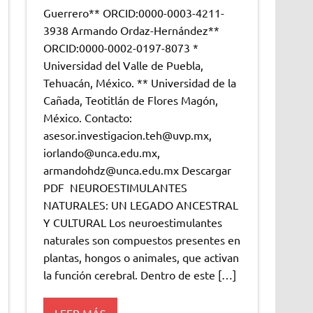
Guerrero** ORCID:0000-0003-4211-
3938 Armando Ordaz-Hernández**
ORCID:0000-0002-0197-8073 *
Universidad del Valle de Puebla,
Tehuacán, México. ** Universidad de la
Cañada, Teotitlán de Flores Magón,
México. Contacto:
asesor.investigacion.teh@uvp.mx,
iorlando@unca.edu.mx,
armandohdz@unca.edu.mx Descargar
PDF NEUROESTIMULANTES
NATURALES: UN LEGADO ANCESTRAL
Y CULTURAL Los neuroestimulantes
naturales son compuestos presentes en
plantas, hongos o animales, que activan
la función cerebral. Dentro de este […]
LEER MÁS