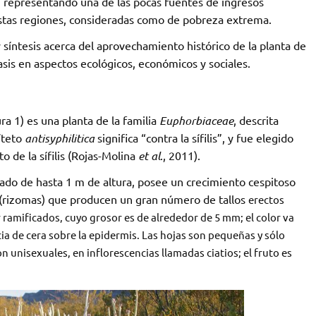
s, representando una de las pocas fuentes de ingresos
stas regiones, consideradas como de pobreza extrema.
 síntesis acerca del aprovechamiento histórico de la planta de
asis en aspectos ecológicos, económicos y sociales.
ura 1) es una planta de la familia
Euphorbiaceae
, descrita
́teto
antisyphilitica
significa “contra la sífilis”, y fue elegido
 de la sífilis (Rojas-Molina
et al
., 2011).
cado de hasta 1 m de altura, posee un crecimiento cespitoso
 (rizomas) que producen un gran número de tallos
erectos
ar ramificados, cuyo grosor es de alrededor de 5 mm; el color va
ia de cera sobre la epidermis. Las hojas son pequeñas y sólo
n unisexuales, en inflorescencias llamadas ciatios; el fruto es