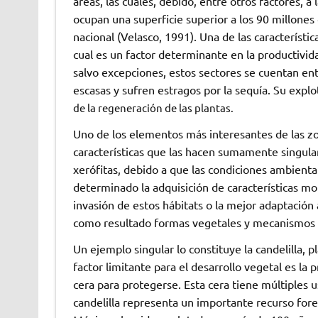
áreas, las cuales, debido, entre otros factores, a 
ocupan una superficie superior a los 90 millones 
nacional (Velasco, 1991). Una de las característi
cual es un factor determinante en la productivida
salvo excepciones, estos sectores se cuentan ent
escasas y sufren estragos por la sequía. Su explo
de la regeneración de las plantas.
Uno de los elementos más interesantes de las zon
características que las hacen sumamente singul
xerófitas, debido a que las condiciones ambiental
determinado la adquisición de características mor
invasión de estos hábitats o la mejor adaptacio
como resultado formas vegetales y mecanismos m
Un ejemplo singular lo constituye la candelilla, 
factor limitante para el desarrollo vegetal es la 
cera para protegerse. Esta cera tiene múltiples us
candelilla representa un importante recurso fore