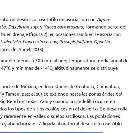
torral desértico rosetófilo en asociación con
Agave
ata, Dasylirion
spp. y
Yucca carnerosana
, formando parte del
 buen drenaje (figura 2); en ocasiones también se asocia con
ridentata, Flourensia cernua, Prosopis juliflora, Opuntia
lores del Ángel, 2013).
l promedio menor a 300 mm al año; temperatura media anual de
47°C y mínimas de -14°C; altitudinalmente se distribuye
l norte de México, en los estados de Coahuila, Chihuahua,
y Tamaulipas; al sur se extiende hasta las zonas áridas del
l Big Bend en Texas. Aun y cuando la candelilla ocurre en
s los tipos de sitios ecológicos en el desierto. Se desarrolla
 raramente en valles o suelos arcillosos. Las poblaciones
 abundancia está ligada al matorral desértico rosetófilo.