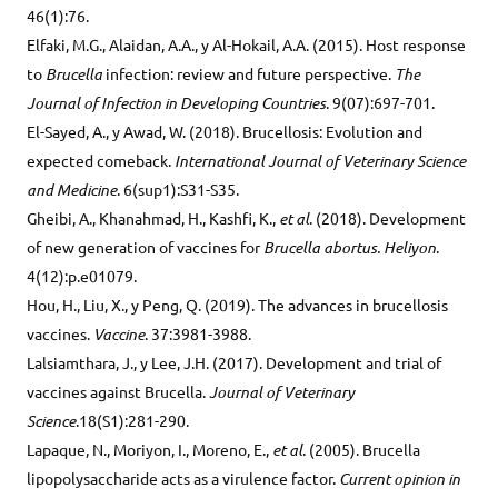
46(1):76.
Elfaki, M.G., Alaidan, A.A., y Al-Hokail, A.A. (2015). Host response
to
Brucella
infection: review and future perspective.
The
Journal of Infection in Developing Countries
. 9(07):697-701.
El-Sayed, A., y Awad, W. (2018). Brucellosis: Evolution and
expected comeback.
International Journal of Veterinary Science
and Medicine
. 6(sup1):S31-S35.
Gheibi, A., Khanahmad, H., Kashfi, K.,
et al
. (2018). Development
of new generation of vaccines for
Brucella abortus. Heliyon
.
4(12):p.e01079.
Hou, H., Liu, X., y Peng, Q. (2019). The advances in brucellosis
vaccines.
Vaccine
. 37:3981-3988.
Lalsiamthara, J., y Lee, J.H. (2017). Development and trial of
vaccines against Brucella.
Journal of Veterinary
Science
.18(S1):281-290.
Lapaque, N., Moriyon, I., Moreno, E.,
et al
. (2005). Brucella
lipopolysaccharide acts as a virulence factor.
Current opinion in