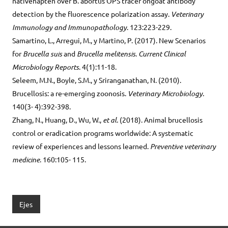
nativehapten over B. abortus OPS tracer ongoat antibody
detection by the fluorescence polarization assay.
Veterinary
Immunology and Immunopathology
. 123:223-229.
Samartino, L., Arregui, M., y Martino, P. (2017). New Scenarios
for
Brucella suis
and
Brucella melitensis
.
Current Clinical
Microbiology Reports
. 4(1):11-18.
Seleem, M.N., Boyle, S.M., y Sriranganathan, N. (2010).
Brucellosis: a re-emerging zoonosis.
Veterinary Microbiology.
140(3- 4):392-398.
Zhang, N., Huang, D., Wu, W.,
et al.
(2018). Animal brucellosis
control or eradication programs worldwide: A systematic
review of experiences and lessons learned.
Preventive veterinary
medicine
. 160:105- 115.
Ejes