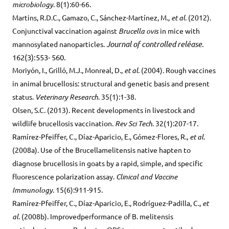
microbiology
. 8(1):60-66.
Martins, R.D.C., Gamazo, C., Sánchez-Martínez, M.,
et al
. (2012).
Conjunctival vaccination against
Brucella ovis
in mice with
Journal of controlled reléase
.
mannosylated nanoparticles.
162(3):553- 560.
Moriyón, I., Grilló, M.J., Monreal, D.,
et al
. (2004). Rough vaccines
in animal brucellosis: structural and genetic basis and present
status.
Veterinary Research
. 35(1):1-38.
Olsen, S.C. (2013). Recent developments in livestock and
wildlife brucellosis vaccination.
Rev Sci Tech
. 32(1):207-17.
Ramírez-Pfeiffer, C., Díaz-Aparicio, E., Gómez-Flores, R.,
et al
.
(2008a). Use of the Brucellamelitensis native hapten to
diagnose brucellosis in goats by a rapid, simple, and specific
fluorescence polarization assay.
Clinical and Vaccine
Immunology
. 15(6):911-915.
Ramírez-Pfeiffer, C., Díaz-Aparicio, E., Rodríguez-Padilla, C.,
et
al.
(2008b). Improvedperformance of B. melitensis