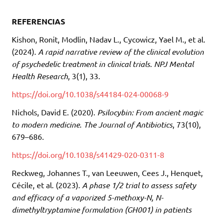
REFERENCIAS
Kishon, Ronit, Modlin, Nadav L., Cycowicz, Yael M., et al.
(2024).
A rapid narrative review of the clinical evolution
of psychedelic treatment in clinical trials
.
NPJ Mental
Health Research
, 3(1), 33.
https://doi.org/10.1038/s44184-024-00068-9
Nichols, David E. (2020).
Psilocybin: From ancient magic
to modern medicine
.
The Journal of Antibiotics
, 73(10),
679–686.
https://doi.org/10.1038/s41429-020-0311-8
Reckweg, Johannes T., van Leeuwen, Cees J., Henquet,
Cécile, et al. (2023).
A phase 1/2 trial to assess safety
and efficacy of a vaporized 5-methoxy-N, N-
dimethyltryptamine formulation (GH001) in patients