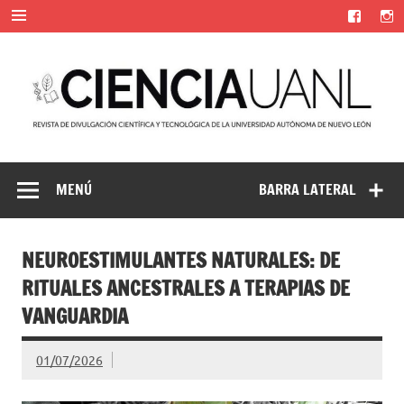
Saltar
al
contenido
Ciencia UANL
Revista de divulgación científica y tecnológica de la
Universidad Autónoma de Nuevo León
MENÚ
BARRA LATERAL
NEUROESTIMULANTES NATURALES: DE
RITUALES ANCESTRALES A TERAPIAS DE
VANGUARDIA
01/07/2026