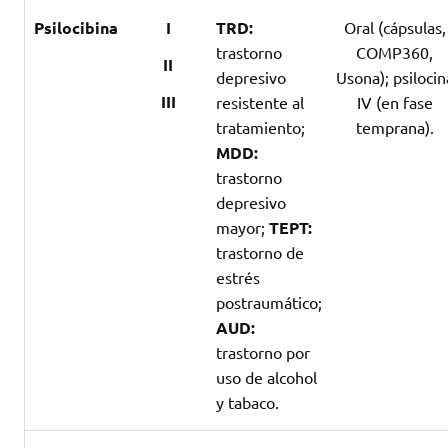
Psilocibina
I
TRD:
Oral (cápsulas,
trastorno
COMP360,
II
depresivo
Usona); psilocin
III
resistente al
IV (en fase
tratamiento;
temprana).
MDD:
trastorno
depresivo
mayor;
TEPT:
trastorno de
estrés
postraumático;
AUD:
trastorno por
uso de alcohol
y tabaco.