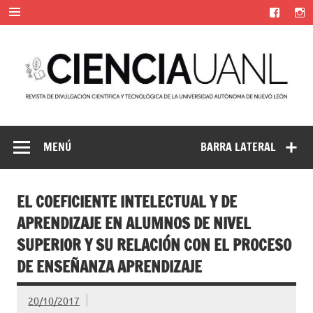
Saltar
al
contenido
Ciencia UANL
Revista de divulgación científica y tecnológica de la
Universidad Autónoma de Nuevo León
MENÚ
BARRA LATERAL
EL COEFICIENTE INTELECTUAL Y DE
APRENDIZAJE EN ALUMNOS DE NIVEL
SUPERIOR Y SU RELACIÓN CON EL PROCESO
DE ENSEÑANZA APRENDIZAJE
20/10/2017