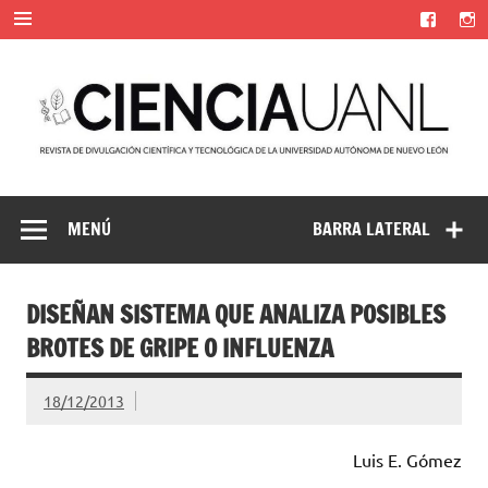
Saltar
al
contenido
Ciencia UANL
Revista de divulgación científica y tecnológica de la
Universidad Autónoma de Nuevo León
MENÚ
BARRA LATERAL
DISEÑAN SISTEMA QUE ANALIZA POSIBLES
BROTES DE GRIPE O INFLUENZA
18/12/2013
Luis E. Gómez