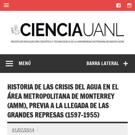
Saltar
al
contenido
Ciencia UANL
Revista de divulgación científica y tecnológica de la
Universidad Autónoma de Nuevo León
MENÚ
BARRA LATERAL
HISTORIA DE LAS CRISIS DEL AGUA EN EL
ÁREA METROPOLITANA DE MONTERREY
(AMM), PREVIA A LA LLEGADA DE LAS
GRANDES REPRESAS (1597-1955)
01/07/2014