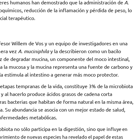
seres humanos han demostrado que la administración de
A.
químicos, reducción de la inflamación y pérdida de peso, lo
ial terapéutico.
rofesor Willem de Vos y un equipo de investigadores en una
imera vez
A. muciniphila
y la describieron como un bacilo
paz de degradar mucina, un componente del moco intestinal,
 la mucosa y la mucina representa una fuente de carbono y
rla estimula al intestino a generar más moco protector.
e etapas tempranas de la vida, constituye 3% de la microbiota
y al hacerlo produce ácidos grasos de cadena corta
ras bacterias que habitan de forma natural en la misma área,
ta. Su abundancia se asocia con un mejor estado de salud,
enfermedades metabólicas.
ota no sólo participa en la digestión, sino que
influye en
imiento de nuevas especies ha revelado el papel de estas