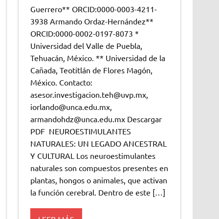
Guerrero** ORCID:0000-0003-4211-
3938 Armando Ordaz-Hernández**
ORCID:0000-0002-0197-8073 *
Universidad del Valle de Puebla,
Tehuacán, México. ** Universidad de la
Cañada, Teotitlán de Flores Magón,
México. Contacto:
asesor.investigacion.teh@uvp.mx,
iorlando@unca.edu.mx,
armandohdz@unca.edu.mx Descargar
PDF NEUROESTIMULANTES
NATURALES: UN LEGADO ANCESTRAL
Y CULTURAL Los neuroestimulantes
naturales son compuestos presentes en
plantas, hongos o animales, que activan
la función cerebral. Dentro de este […]
LEER MÁS