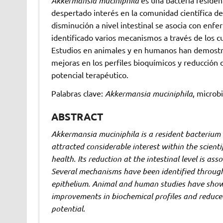
Akkermansia muciniphila
es una bacteria residen
despertado interés en la comunidad científica 
disminución a nivel intestinal se asocia con enf
identificado varios mecanismos a través de los cu
Estudios en animales y en humanos han demostrad
mejoras en los perfiles bioquímicos y reducción 
potencial terapéutico.
Palabras clave:
Akkermansia muciniphila
, microb
ABSTRACT
Akkermansia muciniphila is a resident bacterium of
attracted considerable interest within the scien
health. Its reduction at the intestinal level is as
Several mechanisms have been identified througho
epithelium. Animal and human studies have shown
improvements in biochemical profiles and reduced
potential.