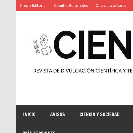
Saltar
Grupo Editorial
Comités Editoriales
Guía para autores
al
contenido
Revista de divulgación científica y tecnológica
INICIO
AVISOS
CIENCIA Y SOCIEDAD