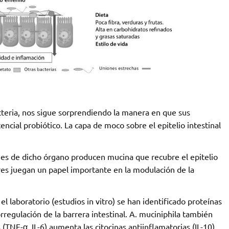
acteria, nos sigue sorprendiendo la manera en que sus
cial probiótico. La capa de moco sobre el epitelio intestinal
ormes de dicho órgano producen mucina que recubre el epitelio
ares juegan un papel importante en la modulación de la
 laboratorio (estudios in vitro) se han identificado proteínas
gulación de la barrera intestinal. A. muciniphila también
 (TNF-α, IL-6) aumenta las citocinas antiinflamatorias (IL-10)