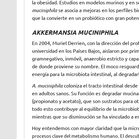
la obesidad. Estudios en modelos murinos y en 
muciniphila
se asocia a mejoras en los perfiles bio
que la convierte en un probiótico con gran potenc
AKKERMANSIA MUCINIPHILA
En 2004, Muriel Derrien, con la dirección del p
universidad en los Países Bajos, aislaron por pr
gramnegativo, inmóvil, anaerobio estricto y ca
de donde proviene su nombre. El moco resguarda
energía para la microbiota intestinal, al degrada
A. muciniphila
coloniza el tracto intestinal desd
en adultos sanos. Su función es degradar mucina 
(propionato y acetato), que son sustratos para ot
todo esto contribuye al equilibrio de la microbio
mientras que su disminución se ha vinculado a 
Hoy entendemos con mayor claridad que la microbi
procesos clave del metabolismo humano. El descubr