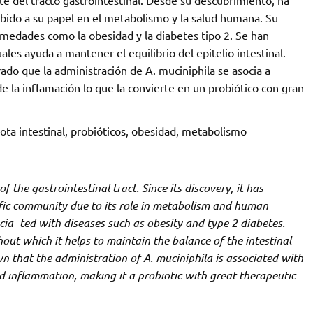
te del tracto gastrointestinal. Desde su descubrimiento, ha
debido a su papel en el metabolismo y la salud humana. Su
ermedades como la obesidad y la diabetes tipo 2. Se han
ales ayuda a mantener el equilibrio del epitelio intestinal.
o que la administración de A. muciniphila se asocia a
de la inflamación lo que la convierte en un probiótico con gran
iota intestinal, probióticos, obesidad, metabolismo
 the gastrointestinal tract. Since its discovery, it has
tific community due to its role in metabolism and human
socia- ted with diseases such as obesity and type 2 diabetes.
ut which it helps to maintain the balance of the intestinal
 that the administration of A. muciniphila is associated with
 inflammation, making it a probiotic with great therapeutic