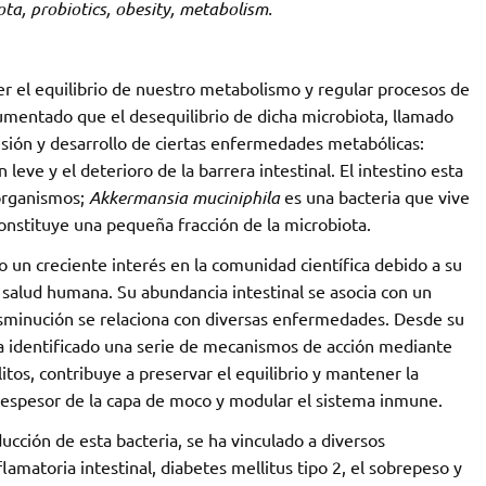
a, probiotics, obesity, metabolism.
er el equilibrio de nuestro metabolismo y regular procesos de
cumentado que el desequilibrio de dicha microbiota, llamado
sión y desarrollo de ciertas enfermedades metabólicas:
́n leve y el deterioro de la barrera intestinal. El intestino esta
organismos;
Akkermansia muciniphila
es una bacteria que vive
onstituye una pequeña fracción de la microbiota.
n creciente interés en la comunidad científica debido a su
salud humana. Su abundancia intestinal se asocia con un
isminución se relaciona con diversas enfermedades. Desde su
 ha identificado una serie de mecanismos de acción mediante
litos, contribuye a preservar el equilibrio y mantener la
el espesor de la capa de moco y modular el sistema inmune.
ducción de esta bacteria, se ha vinculado a diversos
amatoria intestinal, diabetes mellitus tipo 2, el sobrepeso y