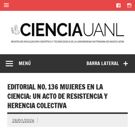
Saltar
al
contenido
Ciencia UANL
Revista de divulgación científica y tecnológica de la
Universidad Autónoma de Nuevo León
MENÚ
BARRA LATERAL
EDITORIAL NO. 136 MUJERES EN LA
CIENCIA: UN ACTO DE RESISTENCIA Y
HERENCIA COLECTIVA
28/01/2026