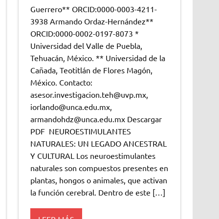
Guerrero** ORCID:0000-0003-4211-
3938 Armando Ordaz-Hernández**
ORCID:0000-0002-0197-8073 *
Universidad del Valle de Puebla,
Tehuacán, México. ** Universidad de la
Cañada, Teotitlán de Flores Magón,
México. Contacto:
asesor.investigacion.teh@uvp.mx,
iorlando@unca.edu.mx,
armandohdz@unca.edu.mx Descargar
PDF NEUROESTIMULANTES
NATURALES: UN LEGADO ANCESTRAL
Y CULTURAL Los neuroestimulantes
naturales son compuestos presentes en
plantas, hongos o animales, que activan
la función cerebral. Dentro de este […]
LEER MÁS