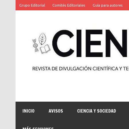
Saltar
Grupo Editorial
Comités Editoriales
Guía para autores
al
contenido
Revista de divulgación científica y tecnológica
INICIO
AVISOS
CIENCIA Y SOCIEDAD