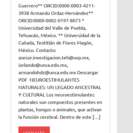
Guerrero** ORCID:0000-0003-4211-
3938 Armando Ordaz-Hernández**
ORCID:0000-0002-0197-8073 *
Universidad del Valle de Puebla,
Tehuacán, México. ** Universidad de la
Cañada, Teotitlán de Flores Magón,
México. Contacto:
asesor.investigacion.teh@uvp.mx,
iorlando@unca.edu.mx,
armandohdz@unca.edu.mx Descargar
PDF NEUROESTIMULANTES
NATURALES: UN LEGADO ANCESTRAL
Y CULTURAL Los neuroestimulantes
naturales son compuestos presentes en
plantas, hongos o animales, que activan
la función cerebral. Dentro de este […]
LEER MÁS