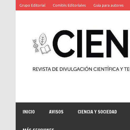
Saltar
Grupo Editorial
Comités Editoriales
Guía para autores
al
contenido
Revista de divulgación científica y tecnológica
INICIO
AVISOS
CIENCIA Y SOCIEDAD