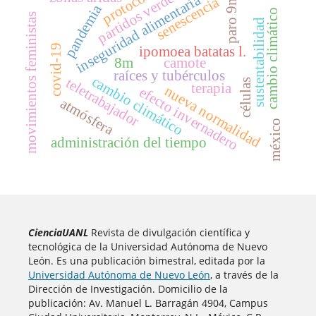
protocolo
partidos verdes
inseguridad alimentaria
senescencia
paro 9m
pandemia
cambio climático
movimientos feministas
sustentabilidad
covid-19
ipomoea batatas l.
8m
camote
raíces y tubérculos
cambio climático
teletrabajador
células
terapia
nueva normalidad
efecto invernadero
atmósfera
méxico
administración del tiempo
CienciaUANL
Revista de divulgación científica y
tecnológica de la Universidad Autónoma de Nuevo
León. Es una publicación bimestral, editada por la
Universidad Autónoma de Nuevo León
, a través de la
Dirección de Investigación. Domicilio de la
publicación: Av. Manuel L. Barragán 4904, Campus