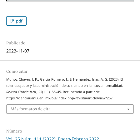
pdf
Publicado
2023-11-07
Cómo citar
Muñoz-Chávez, J. P., García-Romero, I., & Hernández-Islas, A. G. (2023). El
teletrabajador y la administración de su tiempo en la nueva normalidad.
Revista CienciaUANL
,
25
(111), 38–45. Recuperado a partir de
https://cienciauanl.uanl.mx/ojs/index.php/revista/article/view/257
Más formatos de cita
Número
Vol. 25 Núm. 111 (2022): Enero-Febrero 2022