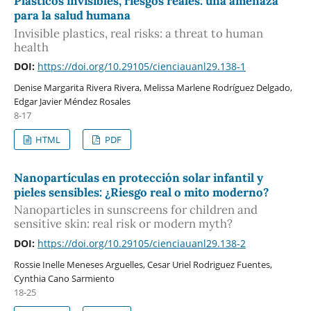
Plásticos invisibles, riesgos reales: una amenaza
para la salud humana
Invisible plastics, real risks: a threat to human
health
DOI:
https://doi.org/10.29105/cienciauanl29.138-1
Denise Margarita Rivera Rivera, Melissa Marlene Rodríguez Delgado,
Edgar Javier Méndez Rosales
8-17
HTML
PDF
Nanopartículas en protección solar infantil y
pieles sensibles: ¿Riesgo real o mito moderno?
Nanoparticles in sunscreens for children and
sensitive skin: real risk or modern myth?
DOI:
https://doi.org/10.29105/cienciauanl29.138-2
Rossie Inelle Meneses Arguelles, Cesar Uriel Rodriguez Fuentes,
Cynthia Cano Sarmiento
18-25