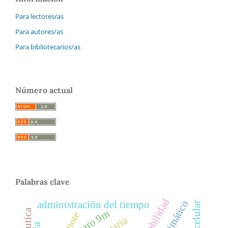
Para lectores/as
Para autores/as
Para bibliotecarios/as
Número actual
Palabras clave
sustentabilidad
administración del tiempo
ciclo celular
paro 9m
camote