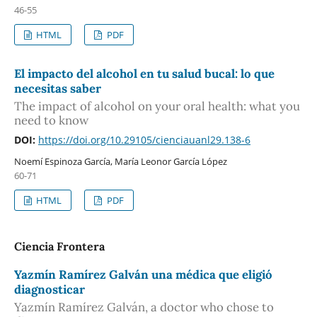
46-55
HTML
PDF
El impacto del alcohol en tu salud bucal: lo que
necesitas saber
The impact of alcohol on your oral health: what you
need to know
DOI:
https://doi.org/10.29105/cienciauanl29.138-6
Noemí Espinoza García, María Leonor García López
60-71
HTML
PDF
Ciencia Frontera
Yazmín Ramírez Galván una médica que eligió
diagnosticar
Yazmín Ramírez Galván, a doctor who chose to