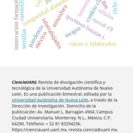
cambio climático
innovación farmacéutica
inseguridad alimentaria
candelilla
8m
atmósfera
células
ipomoea batatas l.
covid-19
teletrabajador
pandemia
terapia
semillas
méxico
raíces y tubérculos
CienciaUANL
Revista de divulgación científica y
tecnológica de la Universidad Autónoma de Nuevo
León. Es una publicación bimestral, editada por la
Universidad Autónoma de Nuevo León
, a través de la
Dirección de Investigación. Domicilio de la
publicación: Av. Manuel L. Barragán 4904, Campus
Ciudad Universitaria, Monterrey, N.L., México, C.P.
64290. Teléfono: + 52 81 83294236,
https://cienciauanl.uanl.mx, revista.ciencia@uanl.mx.