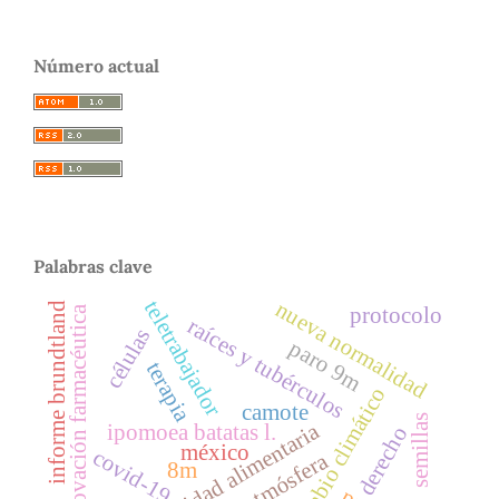
Número actual
Palabras clave
teletrabajador
nueva normalidad
informe brundtland
innovación farmacéutica
protocolo
raíces y tubérculos
células
paro 9m
terapia
cambio climático
camote
semillas
inseguridad alimentaria
ipomoea batatas l.
derecho
méxico
covid-19
atmósfera
8m