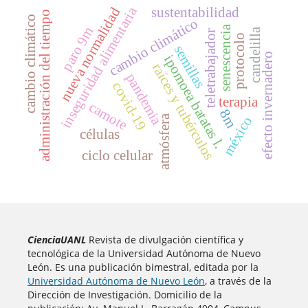
inseguridad alimentaria
sustentabilidad
nueva normalidad
administración del tiempo
cambio climático
cambio climático
senescencia
paro 9m
candelilla
teletrabajador
protocolo
semillas
efecto invernadero
ipomoea batatas l.
raíces y tubérculos
pandemia
covid-19
terapia
camote
8m
atmósfera
méxico
células
ciclo celular
CienciaUANL
Revista de divulgación científica y
tecnológica de la Universidad Autónoma de Nuevo
León. Es una publicación bimestral, editada por la
Universidad Autónoma de Nuevo León
, a través de la
Dirección de Investigación. Domicilio de la