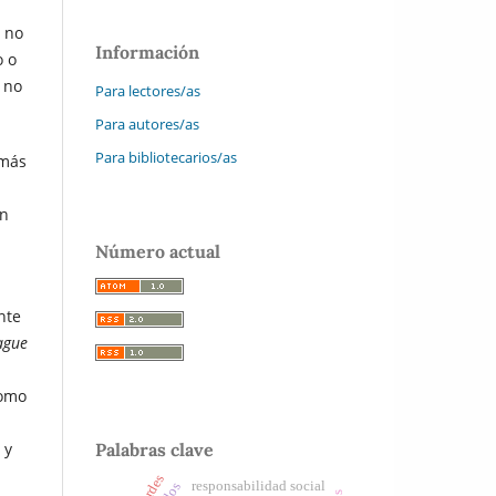
y no
Información
o o
 no
Para lectores/as
Para autores/as
Para bibliotecarios/as
más
en
Número actual
nte
ague
como
 y
Palabras clave
responsabilidad social