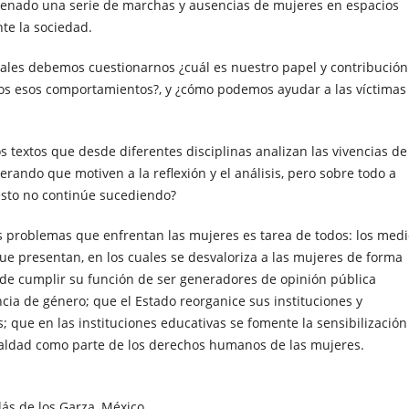
adenado una serie de marchas y ausencias de mujeres en espacios
nte la sociedad.
ciales debemos cuestionarnos ¿cuál es nuestro papel y contribución
amos esos comportamientos?, y ¿cómo podemos ayudar a las víctimas 
 textos que desde diferentes disciplinas analizan las vivencias de
rando que motiven a la reflexión y el análisis, pero sobre todo a
esto no continúe sucediendo?
os problemas que enfrentan las mujeres es tarea de todos: los med
ue presentan, en los cuales se desvaloriza a las mujeres de forma
de cumplir su función de ser generadores de opinión pública
cia de género; que el Estado reorganice sus instituciones y
; que en las instituciones educativas se fomente la sensibilización
gualdad como parte de los derechos humanos de las mujeres.
́s de los Garza, México.