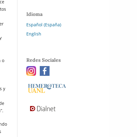
oce
tos
Idioma
er
Español (España)
English
Y
Redes Sociales
a o
s y
 de
”.
endo
s