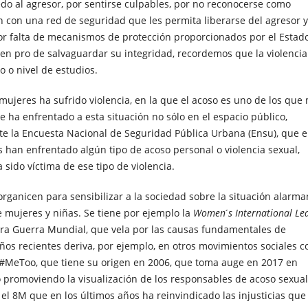
edo al agresor, por sentirse culpables, por no reconocerse como
an con una red de seguridad que les permita liberarse del agresor 
por falta de mecanismos de protección proporcionados por el Estad
en pro de salvaguardar su integridad, recordemos que la violencia
o o nivel de estudios.
ujeres ha sufrido violencia, en la que el acoso es uno de los que 
ha enfrentado a esta situación no sólo en el espacio público,
iste la Encuesta Nacional de Seguridad Pública Urbana (Ensu), que 
s han enfrentado algún tipo de acoso personal o violencia sexual,
ido víctima de ese tipo de violencia.
ganicen para sensibilizar a la sociedad sobre la situación alarma
e mujeres y niñas. Se tiene por ejemplo la
Women ́s International Le
era Guerra Mundial, que vela por las causas fundamentales de
ños recientes deriva, por ejemplo, en otros movimientos sociales 
#MeToo, que tiene su origen en 2006, que toma auge en 2017 en
 promoviendo la visualización de los responsables de acoso sexual
 el 8M que en los últimos años ha reinvindicado las injusticias que