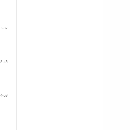
33-37
38-45
44-53