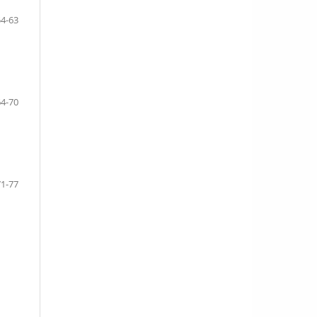
54-63
64-70
71-77