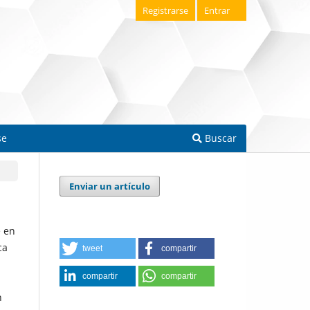
Registrarse
Entrar
se
Buscar
Enviar un artículo
e en
ca
tweet
compartir
compartir
compartir
n