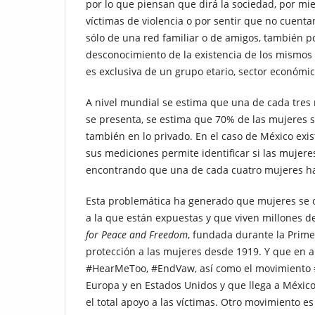
por lo que piensan que dirá la sociedad, por mi
víctimas de violencia o por sentir que no cuent
sólo de una red familiar o de amigos, también 
desconocimiento de la existencia de los mismos 
es exclusiva de un grupo etario, sector económic
A nivel mundial se estima que una de cada tres m
se presenta, se estima que 70% de las mujeres se 
también en lo privado. En el caso de México ex
sus mediciones permite identificar si las mujere
encontrando que una de cada cuatro mujeres ha s
Esta problemática ha generado que mujeres se or
a la que están expuestas y que viven millones d
for Peace and Freedom
, fundada durante la Prim
protección a las mujeres desde 1919. Y que en a
#HearMeToo, #EndVaw, así como el movimiento 
Europa y en Estados Unidos y que llega a México
el total apoyo a las víctimas. Otro movimiento es