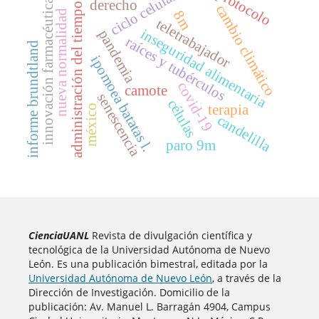
protocolo
ciclo celular
innovación farmacéutica
derecho
administración del tiempo
cambio climático
nueva normalidad
8m
teletrabajador
inseguridad alimentaria
pandemia
raíces y tubérculos
informe brundtland
ipomoea batatas l.
covid-19
camote
senescencia
células
terapia
méxico
candelilla
paro 9m
CienciaUANL
Revista de divulgación científica y
tecnológica de la Universidad Autónoma de Nuevo
León. Es una publicación bimestral, editada por la
Universidad Autónoma de Nuevo León
, a través de la
Dirección de Investigación. Domicilio de la
publicación: Av. Manuel L. Barragán 4904, Campus