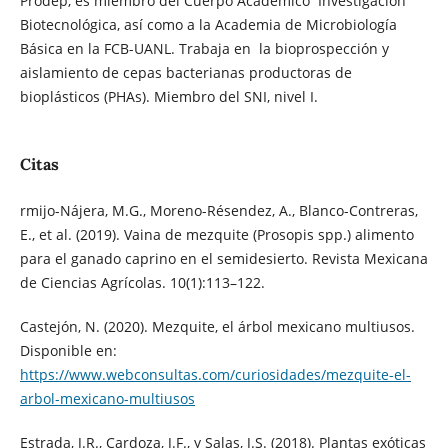
Prodep, es miembro del Cuerpo Académico Investigación
Biotecnológica, así como a la Academia de Microbiología
Básica en la FCB-UANL. Trabaja en la bioprospección y
aislamiento de cepas bacterianas productoras de
bioplásticos (PHAs). Miembro del SNI, nivel I.
Citas
rmijo-Nájera, M.G., Moreno-Résendez, A., Blanco-Contreras,
E., et al. (2019). Vaina de mezquite (Prosopis spp.) alimento
para el ganado caprino en el semidesierto. Revista Mexicana
de Ciencias Agrícolas. 10(1):113–122.
Castejón, N. (2020). Mezquite, el árbol mexicano multiusos.
Disponible en:
https://www.webconsultas.com/curiosidades/mezquite-el-
arbol-mexicano-multiusos
Estrada, J.R., Cardoza, J.F., y Salas, J.S. (2018). Plantas exóticas