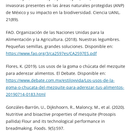
invasoras presentes en las áreas naturales protegidas (ANP)
de México y su impacto en la biodiversidad. Ciencia UANL.
21(89).
FAO. Organización de las Naciones Unidas para la
Alimentación y la Agricultura. (2018). Nuestras legumbres.
Pequeñas semillas, grandes soluciones. Disponible en:
https://www.fao.org/3/ca2597es/CA2597ES.pdf
Flores, K. (2019). Los usos de la goma o chúcata del mezquite
para aderezar alimentos. El Debate. Disponible en:
https://www.debate.com.mx/estiloyvida/Los-usos-de-la-
goma-o-chucata-del-mezquite-para-aderezar-tus-alimentos-
20190714-0183.html
Gonzáles-Barrón, U., Dijkshoorn, R., Maloncy, M., et al. (2020).
Nutritive and bioactive properties of mesquite (Prosopis
pallida) Flour and its technological performance in
breadmaking. Foods. 9(5):597.