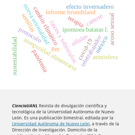
nueva normalidad
efecto invernadero
cambio climático
informe brundtland
semillas
camote
acoso sexual
terapia
raíces y tubérculos
protocolo
ipomoea batatas l.
células
teletrabajador
méxico
inseguridad alimentaria
sustentabilidad
covid-19
8m
pandemia
atmósfera
CienciaUANL
Revista de divulgación científica y
tecnológica de la Universidad Autónoma de Nuevo
León. Es una publicación bimestral, editada por la
Universidad Autónoma de Nuevo León
, a través de la
Dirección de Investigación. Domicilio de la