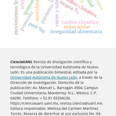
movimientos feministas
raíces y tubérculos
cambio climático
terapia
atmósfera
pandemia
8m
protocolo
cambio climático
paro 9m
zonas áridas
inseguridad alimentaria
CienciaUANL
Revista de divulgación científica y
tecnológica de la Universidad Autónoma de Nuevo
León. Es una publicación bimestral, editada por la
Universidad Autónoma de Nuevo León
, a través de la
Dirección de Investigación. Domicilio de la
publicación: Av. Manuel L. Barragán 4904, Campus
Ciudad Universitaria, Monterrey, N.L., México, C.P.
64290. Teléfono: + 52 81 83294236,
https://cienciauanl.uanl.mx, revista.ciencia@uanl.mx.
Editora responsable: Melissa del Carmen Martínez
Torres. Reserva de derechos al uso exclusivo No. 04-