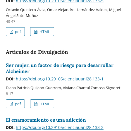
DOI:
https://doi.org/10.29105/cienciauanl28.133-5
Octavio Quintero-Ávila, Omar Alejandro Hernández-Valdez, Miguel
Ángel Soto-Muñoz
43-47
pdf
HTML
Artículos de Divulgación
Ser mujer, un factor de riesgo para desarrollar
Alzheimer
DOI:
https://doi.org/10.29105/cienciauanl28.133-1
Diana Patricia Quijano-Guerrero, Viviana Chantal Zomosa-Signoret
8-17
pdf
HTML
El enamoramiento es una adicción
DOI:
https://doi.org/10.29105/cienciauanl28.133-2