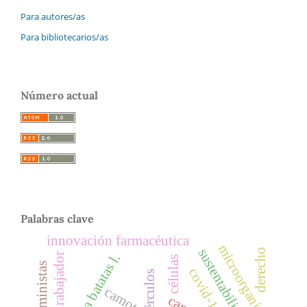
Para autores/as
Para bibliotecarios/as
Número actual
Palabras clave
innovación farmacéutica
microorganismos
sustentabilidad
derecho
teletrabajador
ipomoea batatas l.
células
covid-19
camote