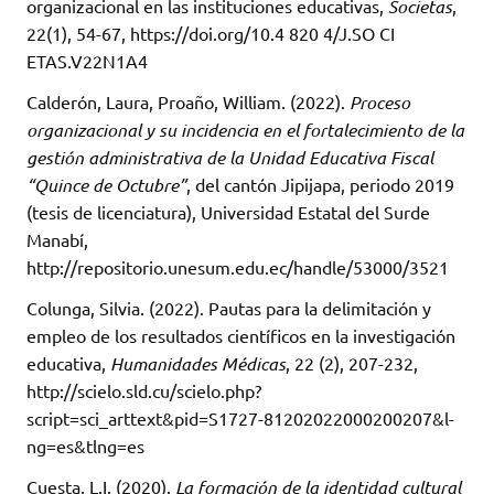
organizacional en las instituciones educativas,
Societas
,
22(1), 54-67, https://doi.org/10.4 820 4/J.SO CI
ETAS.V22N1A4
Calderón, Laura, Proaño, William. (2022).
Proceso
organizacional y su incidencia en el fortalecimiento de la
gestión administrativa de la Unidad Educativa Fiscal
“Quince de Octubre”
, del cantón Jipijapa, periodo 2019
(tesis de licenciatura), Universidad Estatal del Surde
Manabí,
http://repositorio.unesum.edu.ec/handle/53000/3521
Colunga, Silvia. (2022). Pautas para la delimitación y
empleo de los resultados científicos en la investigación
educativa,
Humanidades Médicas
, 22 (2), 207-232,
http://scielo.sld.cu/scielo.php?
script=sci_arttext&pid=S1727-81202022000200207&l-
ng=es&tlng=es
Cuesta, L.I. (2020).
La formación de la identidad cultural