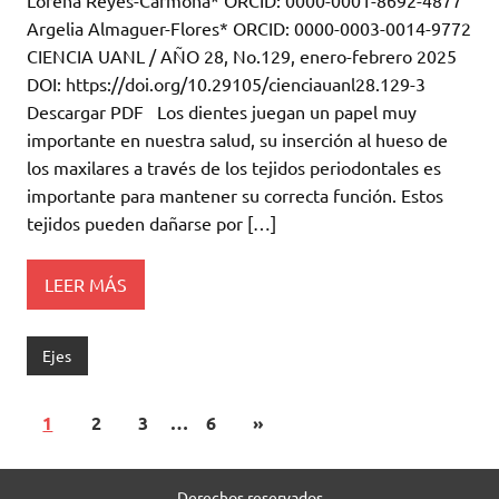
Lorena Reyes-Carmona* ORCID: 0000-0001-8692-4877
Argelia Almaguer-Flores* ORCID: 0000-0003-0014-9772
CIENCIA UANL / AÑO 28, No.129, enero-febrero 2025
DOI: https://doi.org/10.29105/cienciauanl28.129-3
Descargar PDF Los dientes juegan un papel muy
importante en nuestra salud, su inserción al hueso de
los maxilares a través de los tejidos periodontales es
importante para mantener su correcta función. Estos
tejidos pueden dañarse por […]
LEER MÁS
Ejes
1
2
3
…
6
»
Derechos reservados