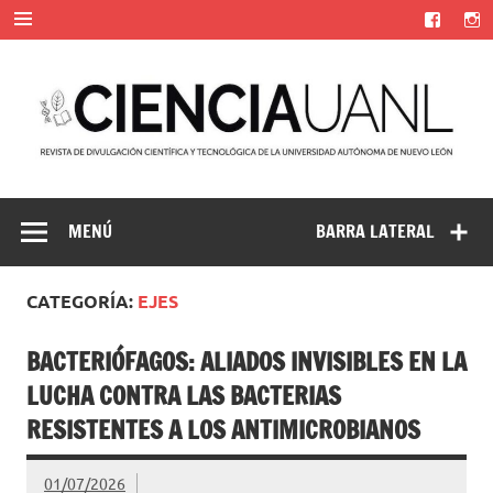
Saltar
al
contenido
Ciencia UANL
Revista de divulgación científica y tecnológica de la
Universidad Autónoma de Nuevo León
MENÚ
BARRA LATERAL
CATEGORÍA:
EJES
BACTERIÓFAGOS: ALIADOS INVISIBLES EN LA
LUCHA CONTRA LAS BACTERIAS
RESISTENTES A LOS ANTIMICROBIANOS
01/07/2026