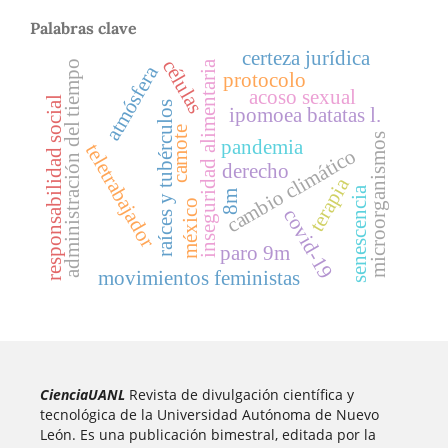
Palabras clave
certeza jurídica
células
administración del tiempo
inseguridad alimentaria
atmósfera
protocolo
acoso sexual
responsabilidad social
raíces y tubérculos
ipomoea batatas l.
camote
microorganismos
pandemia
teletrabajador
cambio climático
derecho
terapia
senescencia
8m
méxico
covid-19
paro 9m
movimientos feministas
CienciaUANL
Revista de divulgación científica y
tecnológica de la Universidad Autónoma de Nuevo
León. Es una publicación bimestral, editada por la