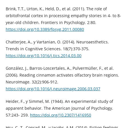
Brink, T.T., Urton, K., Held, D., et al. (2011). The role of
orbitofrontal cortex in processing empathy stories in 4- to 8-
year-old children. Frontiers in Psychology. 2:80.
https://doi.org/10.3389/fpsyg.2011.00080
Chatterjee, A., y Vartanian, O. (2014). Neuroaesthetics.
Trends in Cognitive Sciences. 18(7):370-375.
https://doi.org/10.1016/j.tics.2014.03.00
González, J., Barros-Loscertales, A., Pulvermüller, F., et al.
(2006). Reading cinnamon activates olfactory brain regions.
NeuroImage. 32(2):906-912.
https://doi.org/10.1016/j.neuroimage.2006.03.037
Heider, F., y Simmel, M. (1944). An experimental study of
apparent behavior. The American Journal of Psychology.
57:243- 259.
https://doi.org/10.2307/1416950
Hsu, C.-T., Conrad, M., y Jacobs, A.M. (2014). Fiction feelings