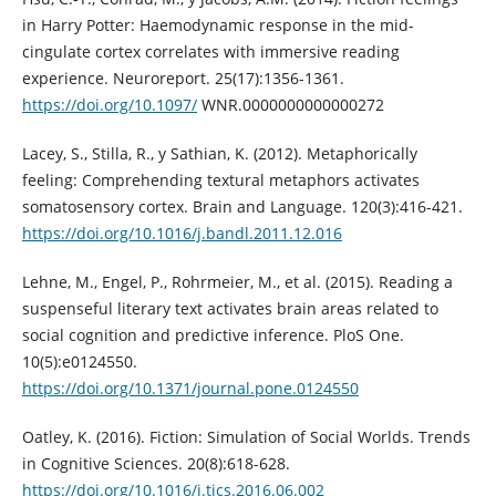
in Harry Potter: Haemodynamic response in the mid-
cingulate cortex correlates with immersive reading
experience. Neuroreport. 25(17):1356-1361.
https://doi.org/10.1097/
WNR.0000000000000272
Lacey, S., Stilla, R., y Sathian, K. (2012). Metaphorically
feeling: Comprehending textural metaphors activates
somatosensory cortex. Brain and Language. 120(3):416-421.
https://doi.org/10.1016/j.bandl.2011.12.016
Lehne, M., Engel, P., Rohrmeier, M., et al. (2015). Reading a
suspenseful literary text activates brain areas related to
social cognition and predictive inference. PloS One.
10(5):e0124550.
https://doi.org/10.1371/journal.pone.0124550
Oatley, K. (2016). Fiction: Simulation of Social Worlds. Trends
in Cognitive Sciences. 20(8):618-628.
https://doi.org/10.1016/j.tics.2016.06.002