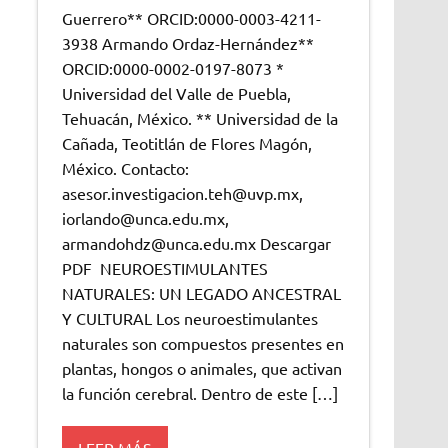
Guerrero** ORCID:0000-0003-4211-
3938 Armando Ordaz-Hernández**
ORCID:0000-0002-0197-8073 *
Universidad del Valle de Puebla,
Tehuacán, México. ** Universidad de la
Cañada, Teotitlán de Flores Magón,
México. Contacto:
asesor.investigacion.teh@uvp.mx,
iorlando@unca.edu.mx,
armandohdz@unca.edu.mx Descargar
PDF NEUROESTIMULANTES
NATURALES: UN LEGADO ANCESTRAL
Y CULTURAL Los neuroestimulantes
naturales son compuestos presentes en
plantas, hongos o animales, que activan
la función cerebral. Dentro de este […]
LEER MÁS