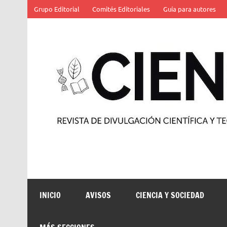
Saltar
Grupo Editorial
Comités Editoriales
Guía para autores
al
contenido
Revista de divulgación científica y tecnológica
INICIO
AVISOS
CIENCIA Y SOCIEDAD