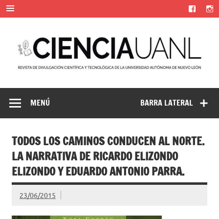
Saltar
al
contenido
Ciencia UANL
Revista de divulgación científica y tecnológica de la
Universidad Autónoma de Nuevo León
MENÚ
BARRA LATERAL
TODOS LOS CAMINOS CONDUCEN AL NORTE.
LA NARRATIVA DE RICARDO ELIZONDO
ELIZONDO Y EDUARDO ANTONIO PARRA.
23/06/2015