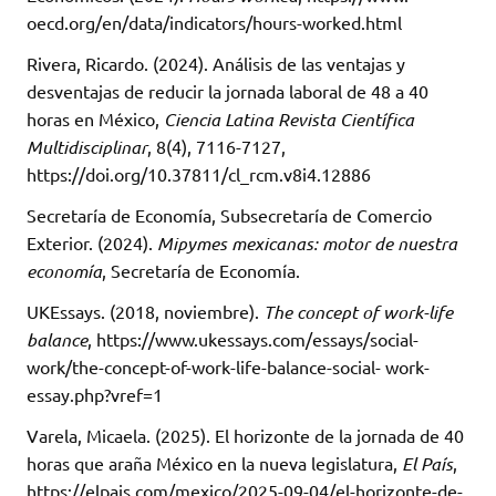
oecd.org/en/data/indicators/hours-worked.html
Rivera, Ricardo. (2024). Análisis de las ventajas y
desventajas de reducir la jornada laboral de 48 a 40
horas en México,
Ciencia Latina Revista Científica
Multidisciplinar
, 8(4), 7116-7127,
https://doi.org/10.37811/cl_rcm.v8i4.12886
Secretaría de Economía, Subsecretaría de Comercio
Exterior. (2024).
Mipymes mexicanas: motor de nuestra
economía
, Secretaría de Economía.
UKEssays. (2018, noviembre).
The concept of work-life
balance
, https://www.ukessays.com/essays/social-
work/the-concept-of-work-life-balance-social- work-
essay.php?vref=1
Varela, Micaela. (2025). El horizonte de la jornada de 40
horas que araña México en la nueva legislatura,
El País
,
https://elpais.com/mexico/2025-09-04/el-horizonte-de-