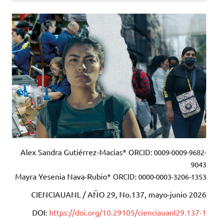
Alex Sandra Gutiérrez-Macías*
ORCID: 0009-0009-9682-
9043
Mayra Yesenia Nava-Rubio*
ORCID: 0000-0003-3206-1353
CIENCIAUANL / AÑO 29, No.137, mayo-junio 2026
DOI:
https://doi.org/10.29105/cienciauanl29.137-1