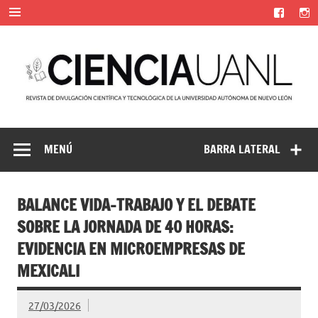
Saltar
al
contenido
Ciencia UANL
Revista de divulgación científica y tecnológica de la
Universidad Autónoma de Nuevo León
MENÚ
BARRA LATERAL
BALANCE VIDA-TRABAJO Y EL DEBATE
SOBRE LA JORNADA DE 40 HORAS:
EVIDENCIA EN MICROEMPRESAS DE
MEXICALI
27/03/2026