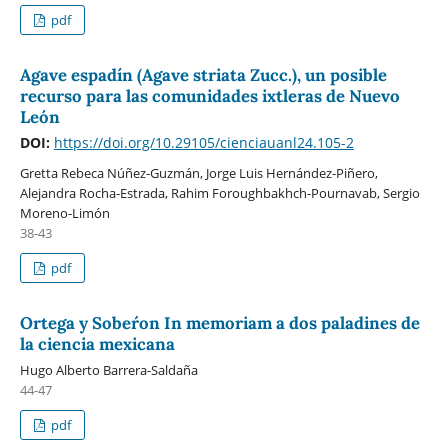
pdf
Agave espadín (Agave striata Zucc.), un posible
recurso para las comunidades ixtleras de Nuevo
León
DOI:
https://doi.org/10.29105/cienciauanl24.105-2
Gretta Rebeca Núñez-Guzmán, Jorge Luis Hernández-Piñero,
Alejandra Rocha-Estrada, Rahim Foroughbakhch-Pournavab, Sergio
Moreno-Limón
38-43
pdf
Ortega y Sober´on In memoriam a dos paladines de
la ciencia mexicana
Hugo Alberto Barrera-Saldaña
44-47
pdf