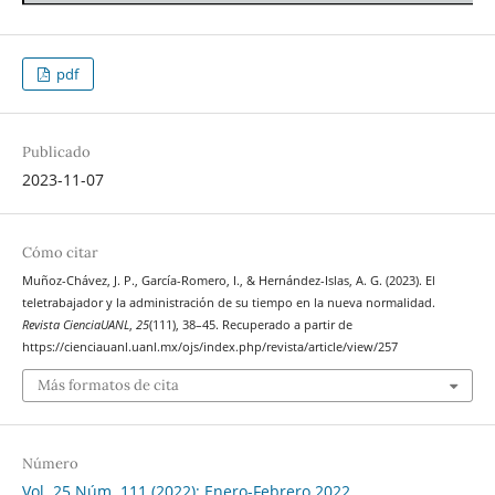
pdf
Publicado
2023-11-07
Cómo citar
Muñoz-Chávez, J. P., García-Romero, I., & Hernández-Islas, A. G. (2023). El
teletrabajador y la administración de su tiempo en la nueva normalidad.
Revista CienciaUANL
,
25
(111), 38–45. Recuperado a partir de
https://cienciauanl.uanl.mx/ojs/index.php/revista/article/view/257
Más formatos de cita
Número
Vol. 25 Núm. 111 (2022): Enero-Febrero 2022