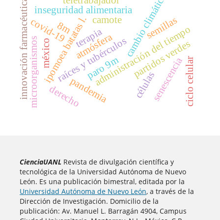
cambio climático
innovación farmacéutica
inseguridad alimentaria
camote
ipomoea batatas l.
semillas
covid-19
8m
administración del tiempo
terapia
atmósfera
raíces y tubérculos
microorganismos
méxico
partidos verdes
paro 9m
senescencia
ciclo celular
células
pandemia
derecho
CienciaUANL
Revista de divulgación científica y
tecnológica de la Universidad Autónoma de Nuevo
León. Es una publicación bimestral, editada por la
Universidad Autónoma de Nuevo León
, a través de la
Dirección de Investigación. Domicilio de la
publicación: Av. Manuel L. Barragán 4904, Campus