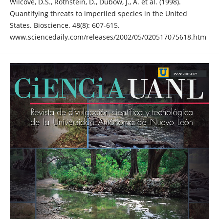
Wilcove, D.S., Rothstein, D., Dubow, J., A. et al. (1998).
Quantifying threats to imperiled species in the United
States. Bioscience. 48(8): 607-615.
www.sciencedaily.com/releases/2002/05/020517075618.htm