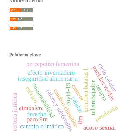
Número actual
Palabras clave
percepción femenina
ciclo celular
partidos verdes
ipomoea batatas l.
efecto invernadero
inseguridad alimentaria
teletrabajador
sustentabilidad
covid-19
camote
terapia
méxico
cambio climático
raíces y tubérculos
certeza jurídica
células
pandemia
atmósfera
derecho
8m
paro 9m
cambio climático
acoso sexual