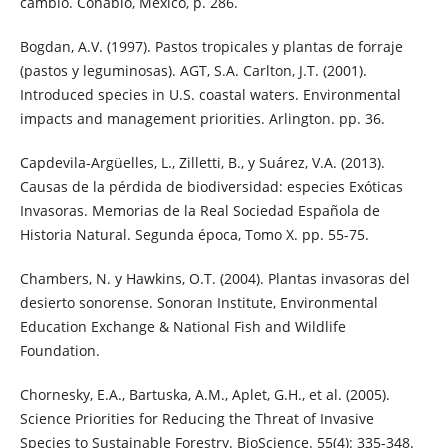
cambio. Conabio, México, p. 286.
Bogdan, A.V. (1997). Pastos tropicales y plantas de forraje
(pastos y leguminosas). AGT, S.A. Carlton, J.T. (2001).
Introduced species in U.S. coastal waters. Environmental
impacts and management priorities. Arlington. pp. 36.
Capdevila-Argüelles, L., Zilletti, B., y Suárez, V.A. (2013).
Causas de la pérdida de biodiversidad: especies Exóticas
Invasoras. Memorias de la Real Sociedad Española de
Historia Natural. Segunda época, Tomo X. pp. 55-75.
Chambers, N. y Hawkins, O.T. (2004). Plantas invasoras del
desierto sonorense. Sonoran Institute, Environmental
Education Exchange & National Fish and Wildlife
Foundation.
Chornesky, E.A., Bartuska, A.M., Aplet, G.H., et al. (2005).
Science Priorities for Reducing the Threat of Invasive
Species to Sustainable Forestry. BioScience. 55(4): 335-348.