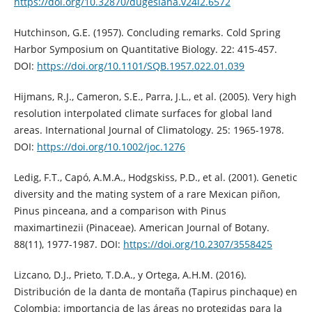
https://doi.org/10.32870/dugesiana.v24i2.6572
Hutchinson, G.E. (1957). Concluding remarks. Cold Spring
Harbor Symposium on Quantitative Biology. 22: 415-457.
DOI:
https://doi.org/10.1101/SQB.1957.022.01.039
Hijmans, R.J., Cameron, S.E., Parra, J.L., et al. (2005). Very high
resolution interpolated climate surfaces for global land
areas. International Journal of Climatology. 25: 1965-1978.
DOI:
https://doi.org/10.1002/joc.1276
Ledig, F.T., Capó, A.M.A., Hodgskiss, P.D., et al. (2001). Genetic
diversity and the mating system of a rare Mexican piñon,
Pinus pinceana, and a comparison with Pinus
maximartinezii (Pinaceae). American Journal of Botany.
88(11), 1977-1987. DOI:
https://doi.org/10.2307/3558425
Lizcano, D.J., Prieto, T.D.A., y Ortega, A.H.M. (2016).
Distribución de la danta de montaña (Tapirus pinchaque) en
Colombia: importancia de las áreas no protegidas para la