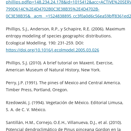
phillips.pdfip=148.234.24.178&id=1015412&acc=ACTIVE%20S
799D614C%2E4D4702B0C3E38B35%2E4D4702B-
0C3E38B35&__acm__=1524838895_cc3f0a0d6c56ea59bff8361ed
Phillips, S.J., Anderson, R.P., y Schapire, R.E. (2006). Maximum
entropy modeling of species geographic distributions.
Ecological Modelling. 190: 231-259. DOI:
https://doi.org/10.1016/j.ecolmodel.2005.03.026
Phillips, S.J. (2010). A brief tutorial on Maxent. Exercise,
American Museum of Natural History, New York.
Perry, J.P. (1991). The pines of Mexico and Central America.
Timber Press, Portland, Oregon.
Rzedowski, J. (1994). Vegetación de México. Editorial Limusa,
S. A. de C. V. México.
Santillán, H.M., Cornejo, O.E.H., Villanueva, D.J., et al. (2010).
Potencial dendroclimático de Pinus pinceana Gordon en la