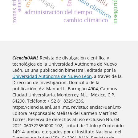
zonas áridas
cambio climático
terapia
8m
administración del tiempo
cambio climático
CienciaUANL
Revista de divulgación científica y
tecnológica de la Universidad Autónoma de Nuevo
León. Es una publicación bimestral, editada por la
Universidad Autónoma de Nuevo León
, a través de la
Dirección de Investigación. Domicilio de la
publicación: Av. Manuel L. Barragán 4904, Campus
Ciudad Universitaria, Monterrey, N.L., México, C.P.
64290. Teléfono: + 52 81 83294236,
https://cienciauanl.uanl.mx, revista.ciencia@uanl.mx.
Editora responsable: Melissa del Carmen Martínez
Torres. Reserva de derechos al uso exclusivo No. 04-
2021-060322550000-102, Licitud de Título y Contenido:
14914, ambos otorgados por el Instituto Nacional del
Derecho de Autor; ISSN-E: 3061-841X. Registro de