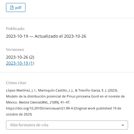
pdf
Publicado
2023-10-19 — Actualizado el 2023-10-26
Versiones
2023-10-26 (2)
2023-10-19 (1)
Cómo citar
López-Martínez, J. I., Marroquín-Castillo, J. J., & Treviño-Garza, E. J. (2023).
Modelo de la distribución potencial de Pinus pinceana Gord en el noreste de
México.
Revista CienciaUANL
,
21
(89), 41–47.
https://doi.org/10.29105/cienciauanl21.89-4 (Original work published 19 de
octubre de 2023)
Más formatos de cita