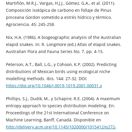
Martiñón, M.R.J., Vargas, H.J.J., Gómez, G.A., et al. (2011).
Composición isotópica de carbono en follaje de Pinus
pinceana Gordon sometido a estrés hídrico y térmico.
Agrociencia. 45: 245-258.
Nix, H.A. (1986). A biogeographic analysis of the Australian
elapid snakes. In: R. Longmore (ed.) Atlas of elapid snakes.
Australian Flora and Fauna Series No. 7. pp. 4-15.
Peterson, A.T., Ball, L.G., y Cohoon, K.P. (2002). Predicting
distributions of Mexican birds using ecological niche
modelling methods. Ibis. 144: 27-32. DOI:
https://doi.org/10.1046/j.0019-1019.2001.00031.x
Phillips, S.J., Dudik, M., y Schapire, R.E. (2004). A maximum
entropy approach to species distribution modeling. En:
Proceedings of the 21st International Conference on
Machine Learning, Banff, Canadá. Disponible en
http://delivery.acm.org/10.1145/1020000/1015412/p272-