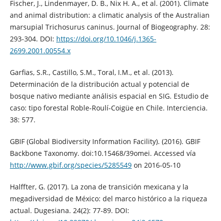
Fischer, J., Lindenmayer, D. B., Nix H. A., et al. (2001). Climate
and animal distribution: a climatic analysis of the Australian
marsupial Trichosurus caninus. Journal of Biogeography. 28:
293-304. DOI:
https://doi.org/10.1046/j.1365-
2699.2001.00554.x
Garfias, S.R., Castillo, S.M., Toral, I.M., et al. (2013).
Determinación de la distribución actual y potencial de
bosque nativo mediante análisis espacial en SIG. Estudio de
caso: tipo forestal Roble-Roulí-Coigüe en Chile. Interciencia.
38: 577.
GBIF (Global Biodiversity Information Facility). (2016). GBIF
Backbone Taxonomy. doi:10.15468/39omei. Accessed vía
http://www.gbif.org/species/5285549
on 2016-05-10
Halffter, G. (2017). La zona de transición mexicana y la
megadiversidad de México: del marco histórico a la riqueza
actual. Dugesiana. 24(2): 77-89. DOI: