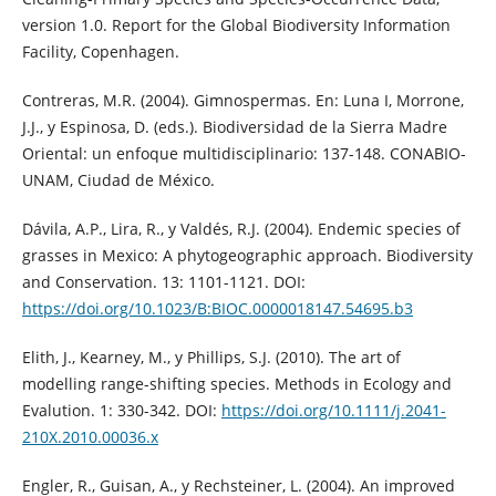
version 1.0. Report for the Global Biodiversity Information
Facility, Copenhagen.
Contreras, M.R. (2004). Gimnospermas. En: Luna I, Morrone,
J.J., y Espinosa, D. (eds.). Biodiversidad de la Sierra Madre
Oriental: un enfoque multidisciplinario: 137-148. CONABIO-
UNAM, Ciudad de México.
Dávila, A.P., Lira, R., y Valdés, R.J. (2004). Endemic species of
grasses in Mexico: A phytogeographic approach. Biodiversity
and Conservation. 13: 1101-1121. DOI:
https://doi.org/10.1023/B:BIOC.0000018147.54695.b3
Elith, J., Kearney, M., y Phillips, S.J. (2010). The art of
modelling range-shifting species. Methods in Ecology and
Evalution. 1: 330-342. DOI:
https://doi.org/10.1111/j.2041-
210X.2010.00036.x
Engler, R., Guisan, A., y Rechsteiner, L. (2004). An improved