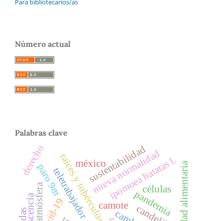
Para bibliotecarios/as
Número actual
Palabras clave
derecho
sustentabilidad
nueva normalidad
raíces y tubérculos
ipomoea batatas l.
méxico
inseguridad alimentaria
paro 9m
teletrabajador
atmósfera
células
pandemia
senescencia
covid-19
camote
candelilla