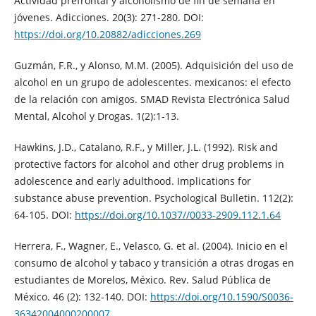
Actividad prefrontal y alcoholismo de fin de semana en
jóvenes. Adicciones. 20(3): 271-280. DOI:
https://doi.org/10.20882/adicciones.269
Guzmán, F.R., y Alonso, M.M. (2005). Adquisición del uso de
alcohol en un grupo de adolescentes. mexicanos: el efecto
de la relación con amigos. SMAD Revista Electrónica Salud
Mental, Alcohol y Drogas. 1(2):1-13.
Hawkins, J.D., Catalano, R.F., y Miller, J.L. (1992). Risk and
protective factors for alcohol and other drug problems in
adolescence and early adulthood. Implications for
substance abuse prevention. Psychological Bulletin. 112(2):
64-105. DOI:
https://doi.org/10.1037//0033-2909.112.1.64
Herrera, F., Wagner, E., Velasco, G. et al. (2004). Inicio en el
consumo de alcohol y tabaco y transición a otras drogas en
estudiantes de Morelos, México. Rev. Salud Pública de
México. 46 (2): 132-140. DOI:
https://doi.org/10.1590/S0036-
36342004000200007