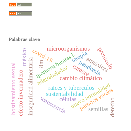
Palabras clave
microorganismos
protocolo
covid-19
méxico
terapia
ipomoea batatas l.
atmósfera
inseguridad alimentaria
pandemia
8m
hostigamiento sexual
camote
teletrabajador
efecto invernadero
cambio climático
nueva normalidad
raíces y tubérculos
partidos verdes
sustentabilidad
senescencia
células
derecho
semillas