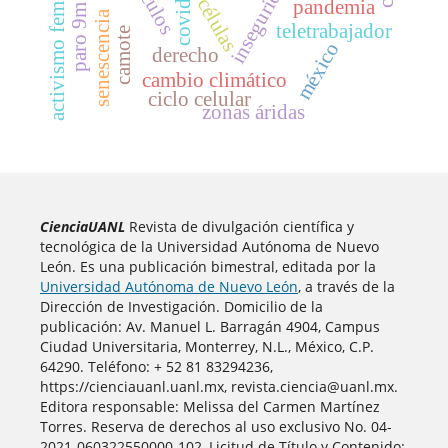
activismo femenino
covid-19
células
pandemia
paro 9m
senescencia
teletrabajador
camote
méxico
derecho
cambio climático
ciclo celular
zonas áridas
CienciaUANL
Revista de divulgación científica y
tecnológica de la Universidad Autónoma de Nuevo
León. Es una publicación bimestral, editada por la
Universidad Autónoma de Nuevo León
, a través de la
Dirección de Investigación. Domicilio de la
publicación: Av. Manuel L. Barragán 4904, Campus
Ciudad Universitaria, Monterrey, N.L., México, C.P.
64290. Teléfono: + 52 81 83294236,
https://cienciauanl.uanl.mx, revista.ciencia@uanl.mx.
Editora responsable: Melissa del Carmen Martínez
Torres. Reserva de derechos al uso exclusivo No. 04-
2021-060322550000-102, Licitud de Título y Contenido: