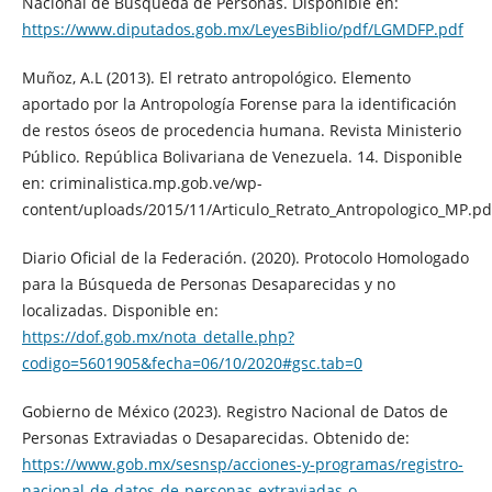
Nacional de Búsqueda de Personas. Disponible en:
https://www.diputados.gob.mx/LeyesBiblio/pdf/LGMDFP.pdf
Muñoz, A.L (2013). El retrato antropológico. Elemento
aportado por la Antropología Forense para la identificación
de restos óseos de procedencia humana. Revista Ministerio
Público. República Bolivariana de Venezuela. 14. Disponible
en: criminalistica.mp.gob.ve/wp-
content/uploads/2015/11/Articulo_Retrato_Antropologico_MP.pd
Diario Oficial de la Federación. (2020). Protocolo Homologado
para la Búsqueda de Personas Desaparecidas y no
localizadas. Disponible en:
https://dof.gob.mx/nota_detalle.php?
codigo=5601905&fecha=06/10/2020#gsc.tab=0
Gobierno de México (2023). Registro Nacional de Datos de
Personas Extraviadas o Desaparecidas. Obtenido de:
https://www.gob.mx/sesnsp/acciones-y-programas/registro-
nacional-de-datos-de-personas-extraviadas-o-