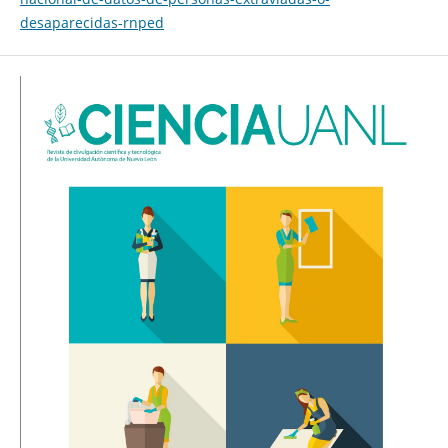
desaparecidas-rnped