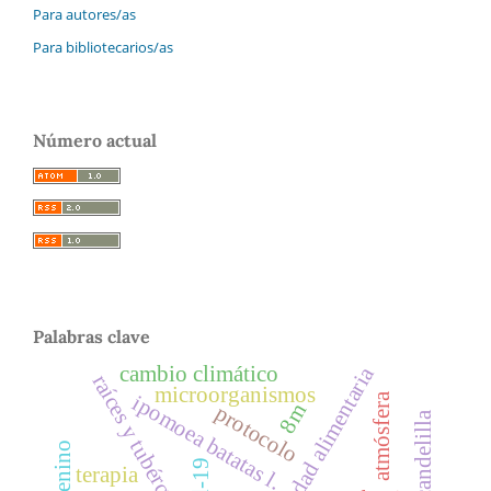
Para autores/as
Para bibliotecarios/as
Número actual
Palabras clave
cambio climático
inseguridad alimentaria
raíces y tubérculos
microorganismos
atmósfera
ipomoea batatas l.
8m
protocolo
candelilla
terapia